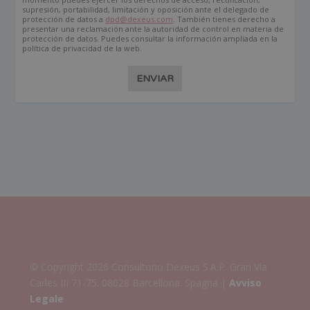
supresión, portabilidad, limitación y oposición ante el delegado de
protección de datos a
dpd@dexeus.com
. También tienes derecho a
presentar una reclamación ante la autoridad de control en materia de
protección de datos. Puedes consultar la información ampliada en la
política de privacidad de la web.
ENVIAR
© Copyright 2026 Consultorio Dexeus S.A.P. Gran Via
Carles III 71-75. 08028 Barcellona. Spagna |
Avviso
Legale