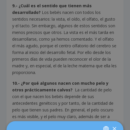
9.- ¿Cuál es el sentido que tienen más
desarrollado?
Los bebés nacen con todos los
sentidos necesarios: la vista, el oído, el olfato, el gusto
y el tacto. Sin embargo, algunos de estos sentidos son
menos precisos que otros. La vista es el más tarda en
desarrollarse, como ya hemos comentado. Y el olfato
el más agudo, porque el centro olfatorio del cerebro se
forma al inicio del desarrollo fetal. Por ello desde los
primeros días de vida pueden reconocer el olor de la
madre y, en especial, el de la leche materna que ella les
proporciona.
10.-
¿Por qué algunos nacen con mucho pelo y
otros prácticamente calvos?
La cantidad de pelo
con el que nacen los bebés depende de sus
antecedentes genéticos y por tanto, de la cantidad de
pelo que tienen sus padres. En general, el pelo oscuro
es más visible, y el pelo muy claro, además de ser a
veces más fino, puede ser menos aparente. De todos
×
modos, el cabello que tienen al nacer no suele ser el