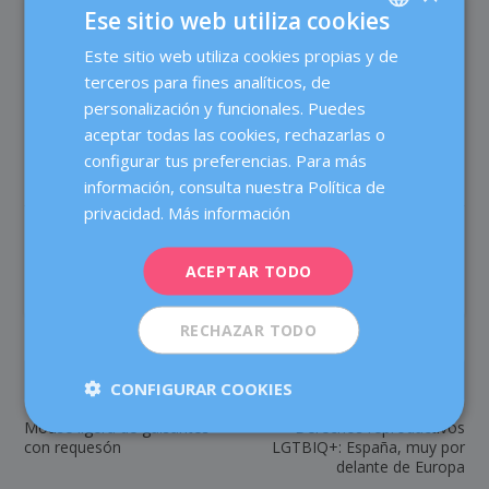
Ese sitio web utiliza cookies
definitivo.
Este sitio web utiliza cookies propias y de
SPANISH
Esperamos que este post te haya gustado y te ayude a
terceros para fines analíticos, de
conocer un poquito más a tu bebé.
CATALÀ
personalización y funcionales. Puedes
ENGLISH
aceptar todas las cookies, rechazarlas o
configurar tus preferencias. Para más
FRENCH
información, consulta nuestra Política de
DEUTSCH
privacidad.
Más información
COMPARTIR:
VALORACIÓN:
ITALIANO
ACEPTAR TODO
ESPAÑOL
RECHAZAR TODO
ANTERIOR
SIGUIENTE
CONFIGURAR COOKIES
Mouse ligera de guisantes
Derechos reproductivos
con requesón
LGTBIQ+: España, muy por
delante de Europa