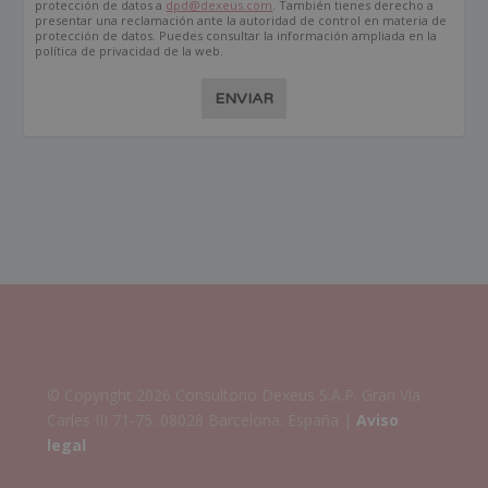
protección de datos a
dpd@dexeus.com
. También tienes derecho a
presentar una reclamación ante la autoridad de control en materia de
protección de datos. Puedes consultar la información ampliada en la
política de privacidad de la web.
ENVIAR
© Copyright 2026 Consultorio Dexeus S.A.P. Gran Via
Carles III 71-75. 08028 Barcelona. España |
Aviso
legal