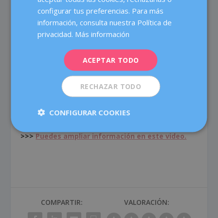
Pues un poco lo que ya hemos comentado: que cuiden
configurar tus preferencias. Para más
FRENCH
su alimentación y pidan ayuda a un profesional, si es
información, consulta nuestra Política de
necesario. Que apuesten por la dieta mediterránea, sin
DEUTSCH
privacidad.
Más información
abusar de la fruta, que contiene fructosa. También es
ITALIANO
importante moderar el consumo de calorías extras y
ACEPTAR TODO
alcohol. Se puede beber vino pero de forma puntual o
ESPAÑOL
muy ocasional. Hacer ejercicio de forma regular y
favorecer un buen sueño reparador. No obstante, es
RECHAZAR TODO
frecuente tener problemas de sueño en la menopausia,
así que si es necesario puede estar indicada la terapia
CONFIGURAR COOKIES
hormonal sustitutiva.
>>>
Puedes ampliar información en este video.
COMPARTIR:
VALORACIÓN: