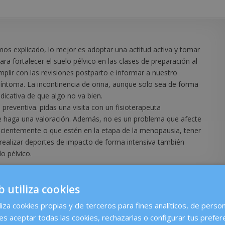
os explicado, lo mejor es adoptar una actitud activa y tomar
ara fortalecer el suelo pélvico en las clases de preparación al
plir con las revisiones postparto e informar a nuestro
síntoma. La incontinencia de orina, aunque solo sea de forma
ndicativa de que algo no va bien.
reventiva. pidas una visita con un fisioterapeuta
ue haga una valoración. Además, no es un problema que afecte
cientemente o que estén en la etapa de la menopausia, tener
realizar deportes de impacto de forma intensiva también
lo pélvico.
b utiliza cookies
liza cookies propias y de terceros para fines analíticos, de person
es aceptar todas las cookies, rechazarlas o configurar tus prefer