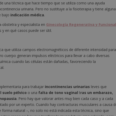
de una técnica que hace tiempo que se utiliza como una ayuda
ntinencia urinaria. Pero no sustituye a la fisioterapia y tiene alguna
e bajo
indicación médica
.
a-obstetra y especialista en
Ginecología Regenerativa y Funciona
s y en qué casos puede ser útil.
ca que utiliza campos electromagnéticos de diferente intensidad par
estro cuerpo generan impulsos eléctricos para llevar a cabo diversas
uímica cuando las células están dañadas, favoreciendo la
al.
mplementaria para trabajar
incontinencias urinarias
leves que
l suelo pélvico
o una
falta de tono vaginal
t
ras un embarazo,
enopausia
. Pero hay que valorar antes muy bien cada caso y a cada
autado por un experto. Cuando hay contracturas musculares a causa d
forma natural –, no solo no está indicada esta técnica, sino que