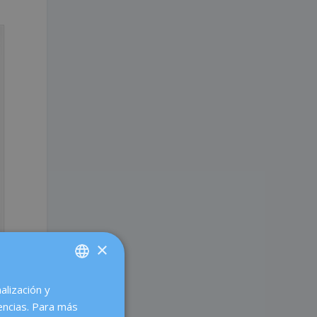
×
alización y
SPANISH
encias. Para más
CATALÀ