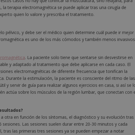
stos casos no hay que tonificar la musculatura, sino relajarla, para
 la terapia electromagnética se puede aplicar tras una cirugía de
perto quien lo valore y prescriba el tratamiento.
uelo pélvico, y debe ser el médico quien determine cuál puede ir mejor
ectromagnética es uno de los más cómodos y también menos invasivos
ctromagnética
. La paciente solo tiene que sentarse sin desvestirse en
ble y adaptado al tratamiento que debe aplicarse en cada caso. El
iones electromagnéticas de diferente frecuencia que tonifican la
. Durante la estimulación, la paciente es consciente del ritmo de la
 y servir de guía para realizar algunos ejercicios en casa, si así se l
én actúa sobre los músculos de la región lumbar, que conectan con e
esultados?
a otra en función de los síntomas, el diagnóstico y su evolución tras
16 sesiones. Las sesiones suelen durar entre 20-30 minutos y cada
l, tras las primeras tres sesiones ya se pueden empezar a notar