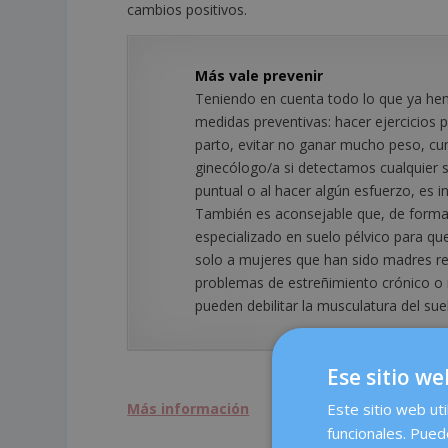
cambios positivos.
Más vale prevenir
Teniendo en cuenta todo lo que ya hem
medidas preventivas: hacer ejercicios p
parto, evitar no ganar mucho peso, cum
ginecólogo/a si detectamos cualquier 
puntual o al hacer algún esfuerzo, es i
También es aconsejable que, de forma p
especializado en suelo pélvico para q
solo a mujeres que han sido madres re
problemas de estreñimiento crónico o 
pueden debilitar la musculatura del sue
Ese sitio we
Este sitio web uti
Más información
funcionales. Pued