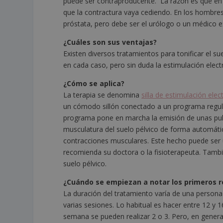
puede ser contraproducente. La razón es que en e
que la contractura vaya cediendo. En los hombres,
próstata, pero debe ser el urólogo o un médico ex
¿Cuáles son sus ventajas?
Existen diversos tratamientos para tonificar el s
en cada caso, pero sin duda la estimulación el
¿Cómo se aplica?
La terapia se denomina
silla de estimulación ele
un cómodo sillón conectado a un programa regula
programa pone en marcha la emisión de unas puls
musculatura del suelo pélvico de forma automática
contracciones musculares. Este hecho puede ser útil
recomienda su doctora o la fisioterapeuta. Tambi
suelo pélvico.
¿Cuándo se empiezan a notar los primeros r
La duración del tratamiento varía de una persona 
varias sesiones. Lo habitual es hacer entre 12 y 
semana se pueden realizar 2 o 3. Pero, en genera