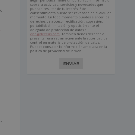
llegar periódicamente un boletín con información
sobre la actividad, servicios y novedades que
puedan resultar de tu interés. Este
s
consentimiento puede ser revocado en cualquier
momento. En todo momento puedes ejercer los
derechos de acceso, rectificación, supresión,
portabilidad, limitación y oposición ante el
l
delegado de protección de datos a
dpd@dexeus.com
. También tienes derecho a
presentar una reclamación ante la autoridad de
control en materia de protección de datos.
Puedes consultar la información ampliada en la
política de privacidad de la web.
a
ENVIAR
e