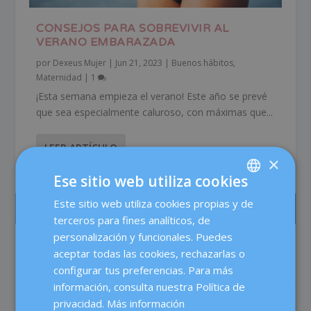
CONSEJOS PARA SOBREVIVIR AL
VERANO EMBARAZADA
por
Dexeus Mujer
|
Jun 21, 2023
|
Buenos hábitos
,
Maternidad
|
1
¡Esta semana empieza el verano! Este año se prevé
que sea especialmente caluroso, con máximas que...
LEER ARTÍCULO
×
Ese sitio web utiliza cookies
Este sitio web utiliza cookies propias y de
SPANISH
LOS MÁS LEÍDOS
terceros para fines analíticos, de
CATALÀ
personalización y funcionales. Puedes
Test prenatal no invasivo: más precisión,
ENGLISH
aceptar todas las cookies, rechazarlas o
menos dudas
configurar tus preferencias. Para más
Maternidad
FRENCH
información, consulta nuestra Política de
DEUTSCH
privacidad.
Más información
En verano, ¿aumenta el riesgo de