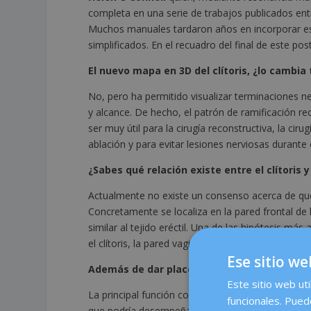
completa en una serie de trabajos publicados entre 
Muchos manuales tardaron años en incorporar eso
simplificados. En el recuadro del final de este po
El nuevo mapa en 3D del clítoris, ¿lo cambia
No, pero ha permitido visualizar terminaciones ne
y alcance. De hecho, el patrón de ramificación 
ser muy útil para la cirugía reconstructiva, la ci
ablación y para evitar lesiones nerviosas durante c
¿Sabes qué relación existe entre el clítoris
Actualmente no existe un consenso acerca de que
Concretamente se localiza en la pared frontal de 
similar al tejido eréctil. Una de las hipótesis má
el clítoris, la pared vaginal anterior y los tejidos 
Ese sitio we
Además de dar placer ¿qué otras funciones ti
Este sitio web uti
La principal función conocida del clítoris es la r
funcionales. Pued
que podría desempeñar un papel en la excitación