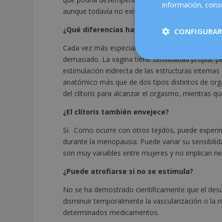
información, consu
aunque todavía no existe un consenso definitivo.
¿Qué diferencias hay entre el orgasmo vagin
CONFIGURAR
Cada vez más especialistas consideran que separa
demasiado. La vagina tiene sensibilidad propia, p
estimulación indirecta de las estructuras interna
anatómico más que de dos tipos distintos de org
del clítoris para alcanzar el orgasmo, mientras q
¿El clítoris también envejece?
Sí. Como ocurre con otros tejidos, puede experi
durante la menopausia. Puede variar su sensibilid
son muy variables entre mujeres y no implican ne
¿Puede atrofiarse si no se estimula?
No se ha demostrado científicamente que el desu
disminuir temporalmente la vascularización o la
determinados medicamentos.