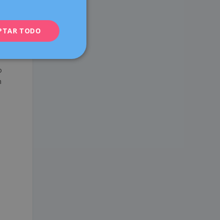
ENGLISH
PTAR TODO
FRENCH
DEUTSCH
ITALIANO
o
ESPAÑOL
n