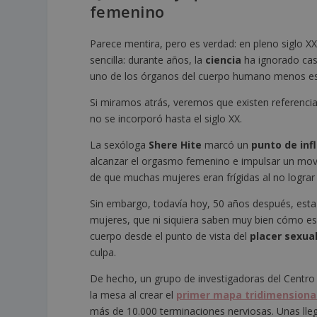
femenino
Parece mentira, pero es verdad: en pleno siglo XX
sencilla: durante años, la
ciencia
ha ignorado casi
uno de los órganos del cuerpo humano menos estu
Si miramos atrás, veremos que existen referencias
no se incorporó hasta el siglo XX.
La sexóloga
Shere Hite
marcó un
punto de inf
alcanzar el orgasmo femenino e impulsar un movi
de que muchas mujeres eran frígidas al no lograr 
Sin embargo, todavía hoy, 50 años después, esta
mujeres, que ni siquiera saben muy bien cómo es
cuerpo desde el punto de vista del
placer sexua
culpa.
De hecho, un grupo de investigadoras del Centro
la mesa al crear el
primer mapa tridimensional 
más de 10.000 terminaciones nerviosas. Unas lle