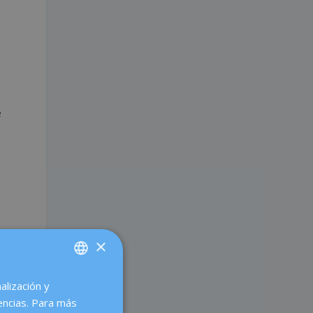
e
×
alización y
SPANISH
encias. Para más
CATALÀ