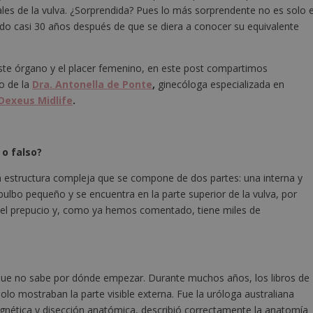
biales de la vulva. ¿Sorprendida? Pues lo más sorprendente no es solo e
ado casi 30 años después de que se diera a conocer su equivalente
este órgano y el placer femenino, en este post compartimos
o de la
Dra. Antonella de Ponte
,
ginecóloga especializada en
Dexeus Midlife
.
 o falso?
una estructura compleja que se compone de dos partes: una interna y
bulbo pequeño y se encuentra en la parte superior de la vulva, por
r el prepucio y, como ya hemos comentado, tiene miles de
ca que no sabe por dónde empezar. Durante muchos años, los libros de
lo mostraban la parte visible externa. Fue la uróloga australiana
nética y disección anatómica, describió correctamente la anatomía