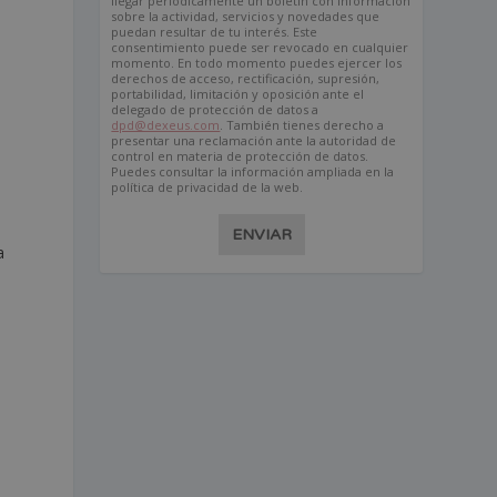
llegar periódicamente un boletín con información
sobre la actividad, servicios y novedades que
puedan resultar de tu interés. Este
consentimiento puede ser revocado en cualquier
momento. En todo momento puedes ejercer los
derechos de acceso, rectificación, supresión,
portabilidad, limitación y oposición ante el
delegado de protección de datos a
dpd@dexeus.com
. También tienes derecho a
presentar una reclamación ante la autoridad de
control en materia de protección de datos.
Puedes consultar la información ampliada en la
política de privacidad de la web.
ENVIAR
a
s