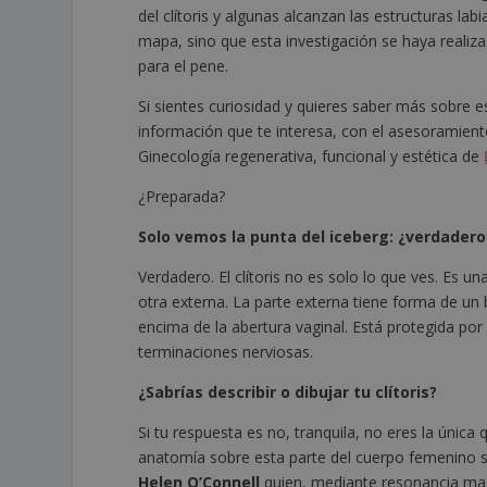
del clítoris y algunas alcanzan las estructuras la
mapa, sino que esta investigación se haya realiz
para el pene.
Si sientes curiosidad y quieres saber más sobre 
información que te interesa, con el asesoramient
Ginecología regenerativa, funcional y estética de
¿Preparada?
Solo vemos la punta del iceberg: ¿verdadero
Verdadero. El clítoris no es solo lo que ves. Es 
otra externa. La parte externa tiene forma de un 
encima de la abertura vaginal. Está protegida po
terminaciones nerviosas.
¿Sabrías describir o dibujar tu clítoris?
Si tu respuesta es no, tranquila, no eres la úni
anatomía sobre esta parte del cuerpo femenino so
Helen O’Connell
quien, mediante resonancia mag