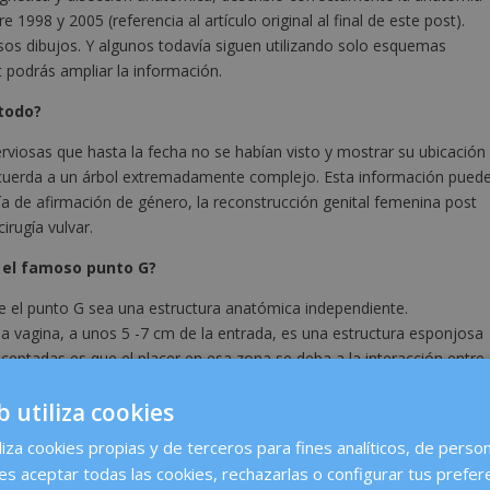
1998 y 2005 (referencia al artículo original al final de este post).
s dibujos. Y algunos todavía siguen utilizando solo esquemas
st podrás ampliar la información.
 todo?
rviosas que hasta la fecha no se habían visto y mostrar su ubicación
recuerda a un árbol extremadamente complejo. Esta información pued
rugía de afirmación de género, la reconstrucción genital femenina post
irugía vulvar.
 y el famoso punto G?
 el punto G sea una estructura anatómica independiente.
la vagina, a unos 5 -7 cm de la entrada, es una estructura esponjosa
s aceptadas es que el placer en esa zona se deba a la interacción entre
que la rodean.
b utiliza cookies
ene el clítoris?
liza cookies propias y de terceros para fines analíticos, de person
espuesta sexual y el placer. Además, algunos investigadores plantean
es aceptar todas las cookies, rechazarlas o configurar tus prefer
 sexual y favorecer mecanismos relacionados con la reproducción,