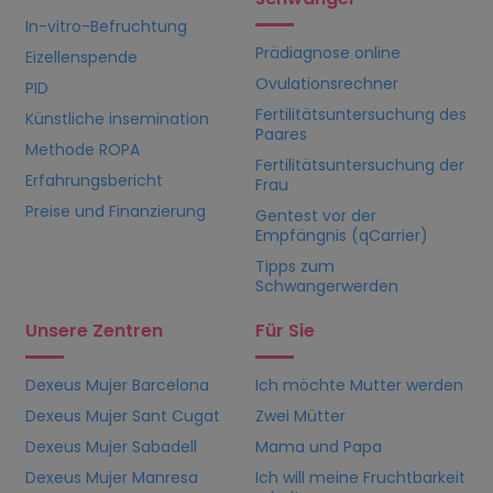
In-vitro-Befruchtung
Prädiagnose online
Eizellenspende
Ovulationsrechner
PID
Fertilitätsuntersuchung des
Künstliche insemination
Paares
Methode ROPA
Fertilitätsuntersuchung der
Erfahrungsbericht
Frau
Preise und Finanzierung
Gentest vor der
Empfängnis (qCarrier)
Tipps zum
Schwangerwerden
Unsere Zentren
Für Sie
Dexeus Mujer Barcelona
Ich möchte Mutter werden
Dexeus Mujer Sant Cugat
Zwei Mütter
Dexeus Mujer Sabadell
Mama und Papa
Dexeus Mujer Manresa
Ich will meine Fruchtbarkeit