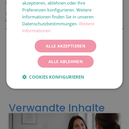
haben.
akzeptieren, ablehnen oder Ihre
ITALIANO
Präferenzen konfigurieren. Weitere
Im Video können Sie sehen, wie dieses System in
DEUTSCH
Informationen finden Sie in unseren
unserem Labor angewendet wird.
Datenschutzbestimmungen.
Weitere
ESPAÑOL
Informationen
ALLE AKZEPTIEREN
ALLE ABLEHNEN
COOKIES KONFIGURIEREN
Verwandte Inhalte