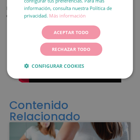
configurar tus preferencias. Para más
FRANÇAIS
En el video puedes ver cómo se aplica este sistema
información, consulta nuestra Política de
ITALIANO
en nuestro laboratorio.
privacidad.
Más información
DEUTSCH
ACEPTAR TODO
ESPAÑOL
RECHAZAR TODO
CONFIGURAR COOKIES
Contenido
Relacionado