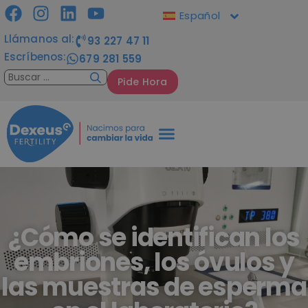
Español
Llámanos al:
93 227 47 11
Escríbenos:
679 281 559
Pide Hora
¿Cómo se identifican los
embriones, los óvulos y
las muestras de esperma