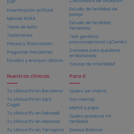
Calculadora de ovulación
DGP
Estudio de fertilidad de
Inseminación artificial
pareja
Método ROPA
Estudio de fertilidad
Tasas de éxito
femenina
Testimonios
Test genético
preconcepcional (qCarrier)
Precios y financiación
Consejos para quedarse
Preguntas frecuentes
embarazada
Estudios y ensayos clínicos
Causas de infertilidad
Nuestras clínicas
Para ti
Tu clínica
FIV
en Barcelona
Quiero ser mamá
Tu clínica
FIV
en Sant
Dos mamás
Cugat
Mamá y papá
Tu clínica
FIV
en Sabadell
Quiero preservar mi
Tu clínica
FIV
en Manresa
fertilidad
Tu clínica
FIV
en Tarragona
Dexeus Balance