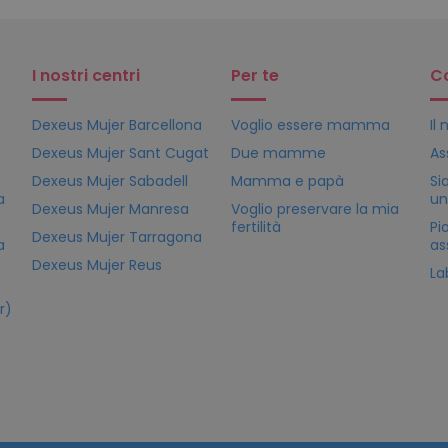
I nostri centri
Per te
C
Dexeus Mujer Barcellona
Voglio essere mamma
Il
Dexeus Mujer Sant Cugat
Due mamme
As
Dexeus Mujer Sabadell
Mamma e papà
Si
a
un
Dexeus Mujer Manresa
Voglio preservare la mia
fertilità
Pi
Dexeus Mujer Tarragona
a
as
Dexeus Mujer Reus
La
r)