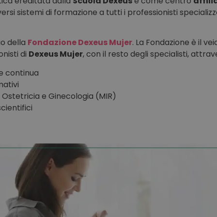
tica ereditata dalla
Scuola Dexeus
e come centro
affil
versi sistemi di formazione a tutti i professionisti specializz
io della
Fondazione Dexeus Mujer
. La Fondazione è il ve
nisti di
Dexeus Mujer
, con il resto degli specialisti, attrav
e continua
mativi
n Ostetricia e Ginecologia (MIR)
cientifici