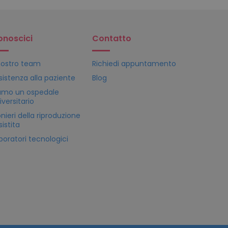
onoscici
Contatto
 nostro team
Richiedi appuntamento
sistenza alla paziente
Blog
amo un ospedale
iversitario
onieri della riproduzione
sistita
boratori tecnologici