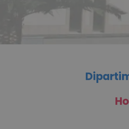
Dipartim
Ho