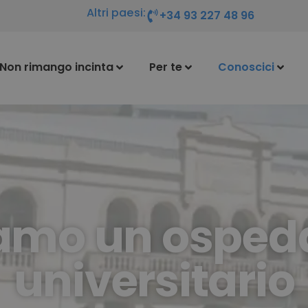
Altri paesi:
+34 93 227 48 96
Non rimango incinta
Per te
Conoscici
amo un osped
universitario