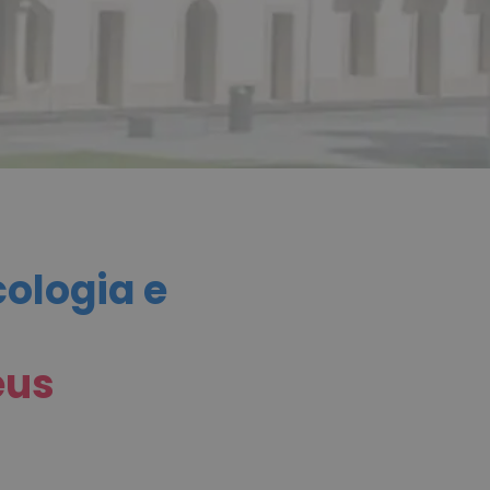
cologia e
eus