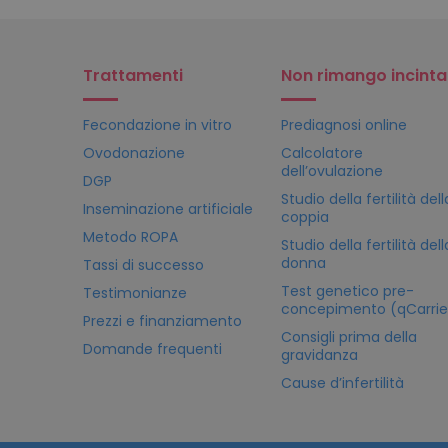
Trattamenti
Non rimango incinta
Fecondazione in vitro
Prediagnosi online
Ovodonazione
Calcolatore
dell’ovulazione
DGP
Studio della fertilità dell
Inseminazione artificiale
coppia
Metodo ROPA
Studio della fertilità dell
donna
Tassi di successo
Test genetico pre-
Testimonianze
concepimento (qCarrie
Prezzi e finanziamento
Consigli prima della
Domande frequenti
gravidanza
Cause d’infertilità