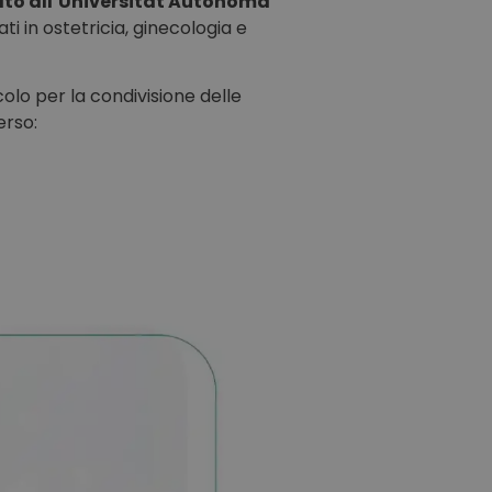
iato all’Universitat Autònoma
ati in ostetricia, ginecologia e
icolo per la condivisione delle
erso: