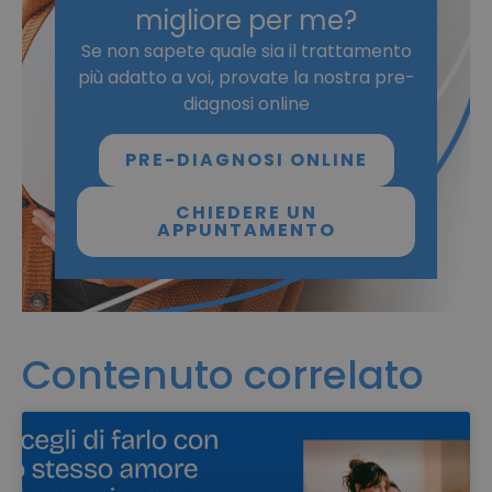
migliore per me?
Se non sapete quale sia il trattamento
più adatto a voi, provate la nostra pre-
diagnosi online
PRE-DIAGNOSI ONLINE
CHIEDERE UN
APPUNTAMENTO
Contenuto correlato