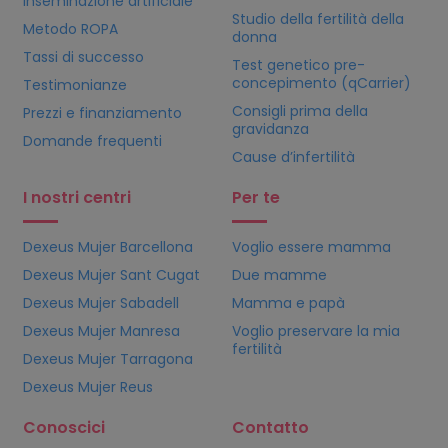
Inseminazione artificiale
Studio della fertilità della
Metodo ROPA
donna
Tassi di successo
Test genetico pre-
concepimento (qCarrier)
Testimonianze
Consigli prima della
Prezzi e finanziamento
gravidanza
Domande frequenti
Cause d’infertilità
I nostri centri
Per te
Dexeus Mujer Barcellona
Voglio essere mamma
Dexeus Mujer Sant Cugat
Due mamme
Dexeus Mujer Sabadell
Mamma e papà
Dexeus Mujer Manresa
Voglio preservare la mia
fertilità
Dexeus Mujer Tarragona
Dexeus Mujer Reus
Conoscici
Contatto