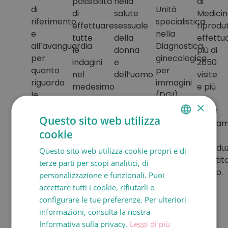
possibilità
nella
di
di
Unità
di
salute
Medici
riferimento
specialistica
effettuare
sessuale
riprodu
e
nella
tutte
della
effettu
all’avanguardia
Diagnostica
le
donna
più di
per
ginecologica
indagini
e
2650
quanto
per
nel
dell‘uomo.
visite
riguarda
immagini
medesimo
e più
le
(DGI)
centro
di
×
tecniche
dotati
e
3400
Questo sito web utilizza
di
delle
nella
trattam
riproduzione
ultime
cookie
medesima
di
SPANISH
assistita,
tecnologie.
giornata.
riprodu
Questo sito web utilizza cookie propri e di
CATALÀ
con
La
assistit
terze parti per scopi analitici, di
oltre
ENGLISH
consegna
l’anno.
personalizzazione e funzionali. Puoi
80
dei
accettare tutti i cookie, rifiutarli o
FRANÇAIS
anni
risultati,
configurare le tue preferenze. Per ulteriori
d’esperienza
ITALIANO
la
informazioni, consulta la nostra
nella
diagnosi
DEUTSCH
Informativa sulla privacy.
Leggi di più