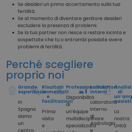
Se desideri un primo accertamento sulla tua
fertilità.
Se al momento di diventare genitore desideri
escludere la presenza di problemi.
Se la tua partner non riesce a restare incinta e
sospettate che tu o entrambi possiate avere
problemi di fertilità.
Perché scegliere
proprio noi
Grande
Risultati
Professionalità
Laboratori
Analisi
esperienza
immediati
interni
di
e
un’am
Disponibilità
facilitazioni
casist
In
Laboratorio
di
Spagna
interno
Prima
un’équipe
La
siamo
di
visita
multidisciplinare
nostra
un
Andrologia
e
specializzata
Unità
centro
e