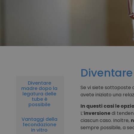
Diventar
Diventare
Se vi siete sottoposte
madre dopo la
legatura delle
avete iniziato una rela
tube è
possibile
In questi casi le opzi
L’
inversione
di tendenz
Vantaggi della
ciascun caso. Inoltre,
n
fecondazione
sempre possibile, a sec
in vitro