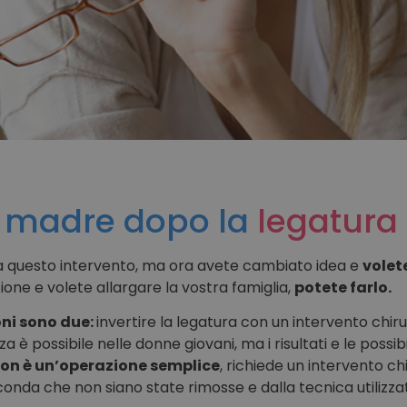
e madre dopo la
legatura 
 a questo intervento, ma ora avete cambiato idea e
volet
zione e volete allargare la vostra famiglia,
potete farlo.
oni sono due:
invertire la legatura con un intervento chi
a è possibile nelle donne giovani, ma i risultati e le poss
on è un’operazione semplice
, richiede un intervento ch
onda che non siano state rimosse e dalla tecnica utilizzat