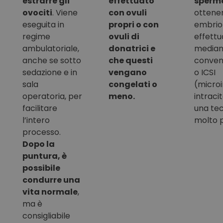
estrarre gli
effettuato
sperm
ovociti
. Viene
con ovuli
ottener
eseguita in
propri o con
embrion
regime
ovuli di
effettu
ambulatoriale,
donatrici e
median
anche se sotto
che questi
conven
sedazione e in
vengano
o ICSI
sala
congelati o
(microi
operatoria, per
meno.
intraci
facilitare
una te
l’intero
molto p
processo.
Dopo la
puntura, è
possibile
condurre una
vita normale
,
ma è
consigliabile