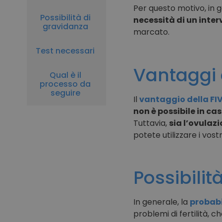
Per questo motivo, in ge
Possibilità di
necessità di un inte
gravidanza
marcato.
Test necessari
Vantaggi 
Qual è il
processo da
seguire
Il
vantaggio della FI
non è possibile in ca
Tuttavia,
sia l’ovulazi
potete utilizzare i vos
Possibilit
In generale, la
probabi
problemi di fertilità, c