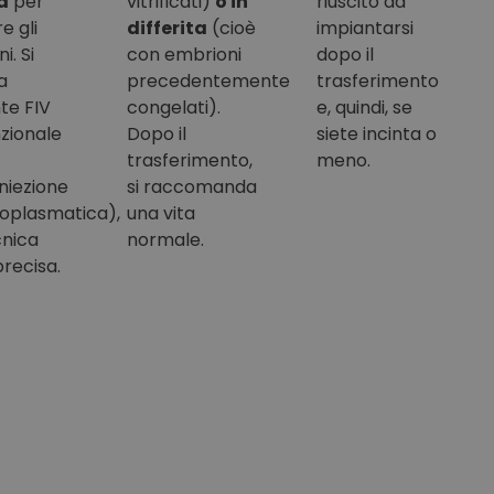
a
per
vitrificati)
o in
riuscito ad
e gli
differita
(cioè
impiantarsi
i. Si
con embrioni
dopo il
a
precedentemente
trasferimento
te FIV
congelati).
e, quindi, se
zionale
Dopo il
siete incinta o
trasferimento,
meno.
niezione
si raccomanda
toplasmatica),
una vita
cnica
normale.
recisa.