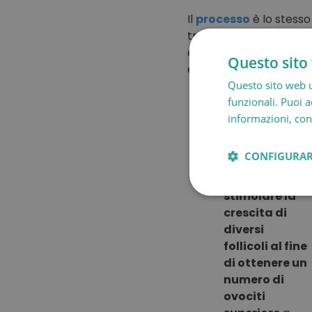
Il
processo
è lo stesso
trattamento di stimola
dell’embrione. Il vostr
Questo sito 
essere organizzato in 
Questo sito web ut
Stimolazione
funzionali. Puoi ac
ovarica:
informazioni, cons
consiste nella
somministraz
CONFIGURAR
di farmaci
ormonali per
stimolare la
crescita di
diversi
follicoli al fine
di ottenere un
numero di
ovociti