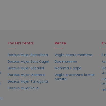
I nostri centri
Per te
C
Dexeus Mujer Barcellona
Voglio essere mamma
Il
Dexeus Mujer Sant Cugat
Due mamme
As
Dexeus Mujer Sabadell
Mamma e papà
Si
a
un
Dexeus Mujer Manresa
Voglio preservare la mia
fertilità
Pi
Dexeus Mujer Tarragona
a
as
Dexeus Mujer Reus
La
r)