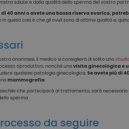
 vostra salute e dalla qualità dello sperma del vostro part
 di 40 anni o avete una bassa riserva ovarica, potreb
o in questi casi è che gli ovuli sono di ottima qualità e, qui
ssari
stra anamnesi, il medico vi consiglierà di solito uno
studio
rocesso riproduttivo, nonché una
visita ginecologica e 
udere qualsiasi patologia ginecologica.
Se avete più di 4
 una
mammografia
.
aschile che parteciperà al trattamento, sarà necessario
 dello sperma.
 processo da seguire