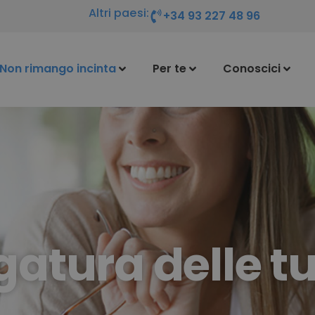
Altri paesi:
+34 93 227 48 96
Non rimango incinta
Per te
Conoscici
gatura delle t