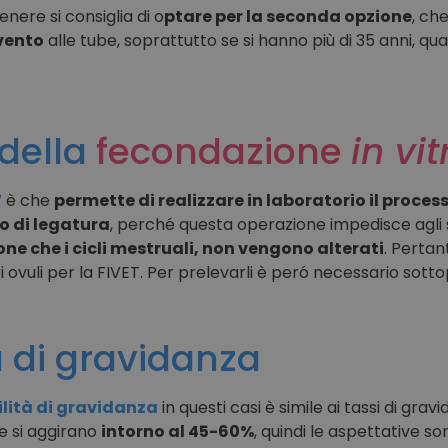
nere si consiglia di o
ptare per la seconda opzione
, ch
rvento
alle tube, soprattutto se si hanno più di 35 anni, quan
della
fecondazione
in vit
V
è che
permette di realizzare in laboratorio il proce
so di legatura
, perché questa operazione impedisce agli s
one che i cicli mestruali, non vengono alterati
. Pertan
tri ovuli per la FIVET. Per prelevarli è peró necessario sot
à di gravidanza
lità di gravidanza
in questi casi è simile ai tassi di gra
he si aggirano
intorno al 45-60%
, quindi le aspettative 