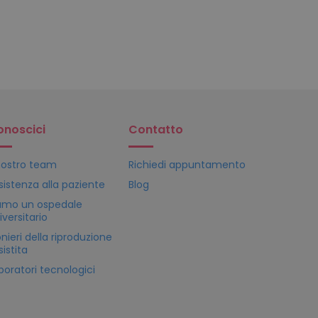
onoscici
Contatto
 nostro team
Richiedi appuntamento
sistenza alla paziente
Blog
amo un ospedale
iversitario
onieri della riproduzione
sistita
boratori tecnologici