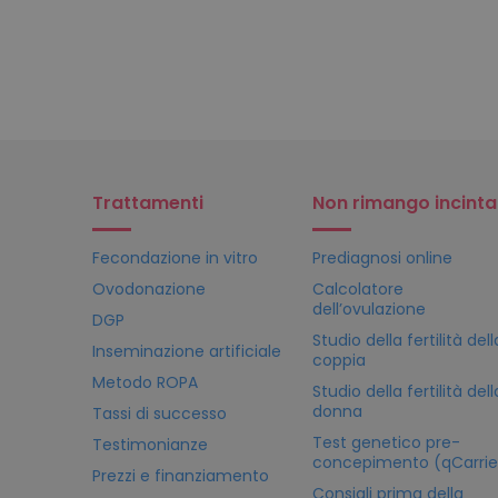
Trattamenti
Non rimango incinta
Fecondazione in vitro
Prediagnosi online
Ovodonazione
Calcolatore
dell’ovulazione
DGP
Studio della fertilità dell
Inseminazione artificiale
coppia
Metodo ROPA
Studio della fertilità dell
donna
Tassi di successo
Test genetico pre-
Testimonianze
concepimento (qCarrie
Prezzi e finanziamento
Consigli prima della