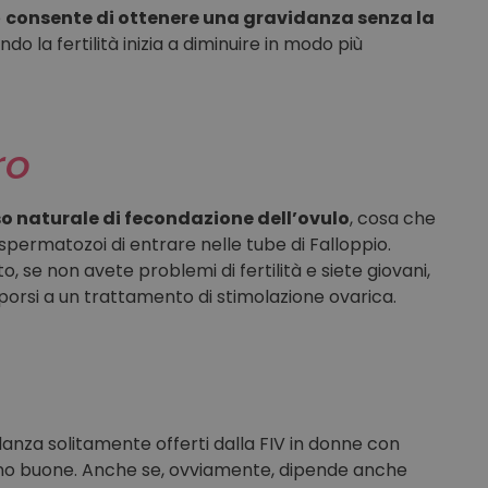
e
consente di ottenere una gravidanza senza la
do la fertilità inizia a diminuire in modo più
ro
sso naturale di fecondazione dell’ovulo
, cosa che
permatozoi di entrare nelle tube di Falloppio.
to, se non avete problemi di fertilità e siete giovani,
toporsi a un trattamento di stimolazione ovarica.
vidanza solitamente offerti dalla FIV in donne con
sono buone. Anche se, ovviamente, dipende anche