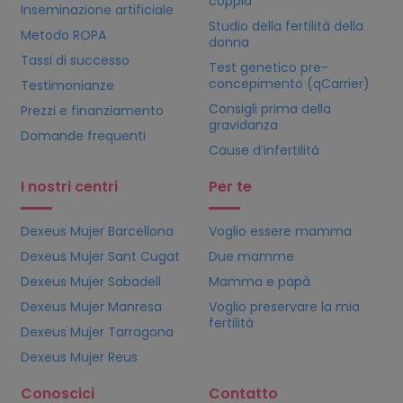
coppia
Inseminazione artificiale
Studio della fertilità della
Metodo ROPA
donna
Tassi di successo
Test genetico pre-
concepimento (qCarrier)
Testimonianze
Consigli prima della
Prezzi e finanziamento
gravidanza
Domande frequenti
Cause d’infertilità
I nostri centri
Per te
Dexeus Mujer Barcellona
Voglio essere mamma
Dexeus Mujer Sant Cugat
Due mamme
Dexeus Mujer Sabadell
Mamma e papà
Dexeus Mujer Manresa
Voglio preservare la mia
fertilità
Dexeus Mujer Tarragona
Dexeus Mujer Reus
Conoscici
Contatto