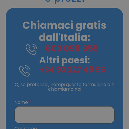
Chiamaci gratis
dall'Italia:
800 098 955
Altri paesi:
+34 93 227 48 96
O, se preferisci, riempi questo formulario e ti
chiamiamo noi
Nome
Cognome