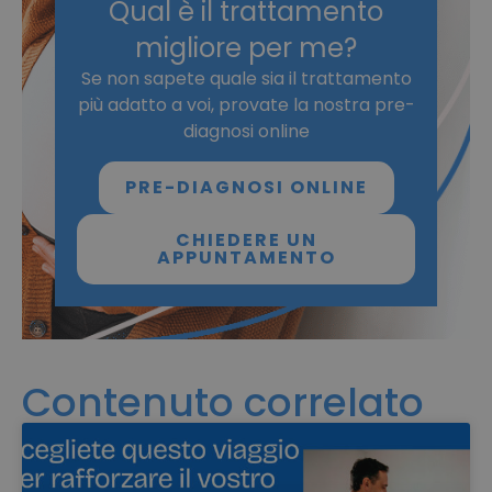
Qual è il trattamento
migliore per me?
Se non sapete quale sia il trattamento
più adatto a voi, provate la nostra pre-
diagnosi online
PRE-DIAGNOSI ONLINE
CHIEDERE UN
APPUNTAMENTO
Contenuto correlato