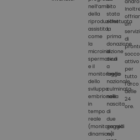
androl
nell’ambito
è
Inoltre
della
stata
offri
riproduzione
effettuata
un
assistita,
la
serviz
come
prima
di
la
donazione
pront
microiniezione
di
socco
spermatica
ovuli
attivo
e il
a
per
monitoraggio
livello
tutto
dello
nazionale,
l’arco
sviluppo
culminata
delle
embrionale
nella
24
in
nascita
ore.
tempo
di
reale
due
(monitoraggio
gemelli
dinamico).
nel