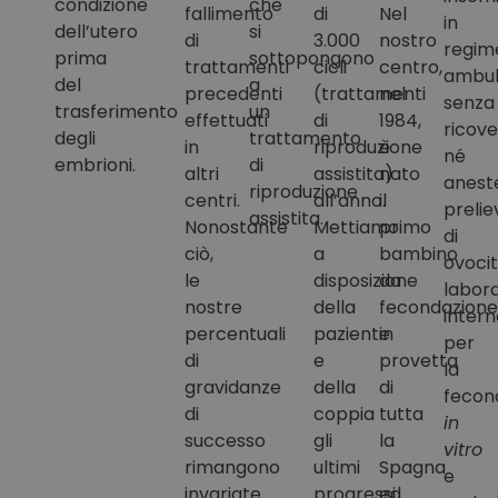
condizione
che
fallimento
di
Nel
in
dell’utero
si
di
3.000
nostro
regim
prima
sottopongono
trattamenti
cicli
centro,
ambul
del
a
precedenti
(trattamenti
nel
senza
trasferimento
un
effettuati
di
1984,
ricove
degli
trattamento
in
riproduzione
è
né
embrioni.
di
altri
assistita)
nato
aneste
riproduzione
centri.
all’anno.
il
prelie
assistita.
Nonostante
Mettiamo
primo
di
ciò,
a
bambino
ovociti
le
disposizione
da
labora
nostre
della
fecondazione
intern
percentuali
paziente
in
per
di
e
provetta
la
gravidanze
della
di
fecon
di
coppia
tutta
in
successo
gli
la
vitro
rimangono
ultimi
Spagna
e
invariate.
progressi
ed