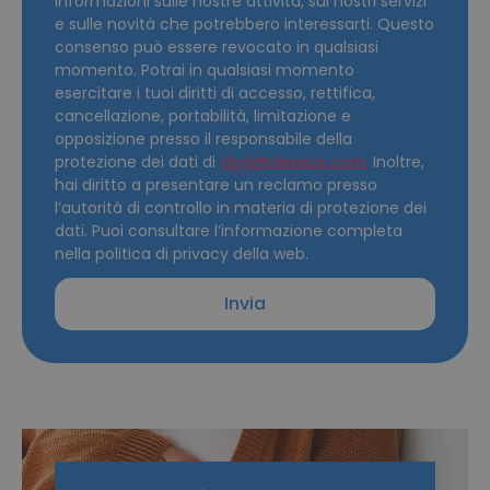
informazioni sulle nostre attività, sui nostri servizi
e sulle novità che potrebbero interessarti. Questo
consenso può essere revocato in qualsiasi
momento. Potrai in qualsiasi momento
esercitare i tuoi diritti di accesso, rettifica,
cancellazione, portabilità, limitazione e
opposizione presso il responsabile della
protezione dei dati di
dpd@dexeus.com.
Inoltre,
hai diritto a presentare un reclamo presso
l’autorità di controllo in materia di protezione dei
dati. Puoi consultare l’informazione completa
nella politica di privacy della web.
Invia