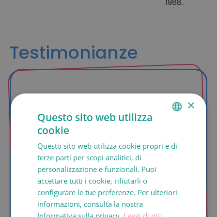
1988.
Testimonianze
Mercedes, Sant Just
×
Desvern (Barcelona)
Questo sito web utilizza
cookie
Il mio compagno ha cinque anni più di
SPANISH
me e ci siamo sposati due anni fa.
Questo sito web utilizza cookie propri e di
CATALÀ
Entrambi volevamo avere dei figli e
terze parti per scopi analitici, di
abbiamo provato la fecondazione
ENGLISH
personalizzazione e funzionali. Puoi
assistita, perché avevo 43 anni e il mio
accettare tutti i cookie, rifiutarli o
FRANÇAIS
ginecologo me l’aveva consigliata. Ma
configurare le tue preferenze. Per ulteriori
non abbiamo avuto fortuna, perché
ITALIANO
informazioni, consulta la nostra
anche lui aveva problemi di fertilità.
DEUTSCH
Informativa sulla privacy.
Leggi di più