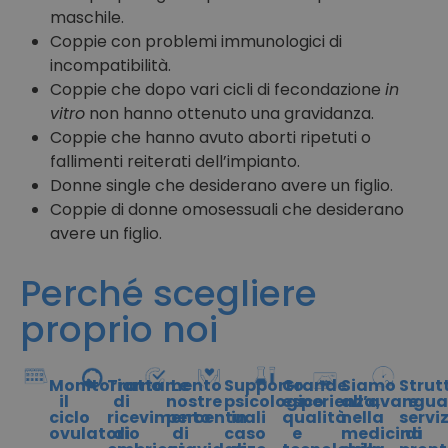
maschile.
Coppie con problemi immunologici di
incompatibilità.
Coppie che dopo vari cicli di fecondazione
in
vitro
non hanno ottenuto una gravidanza.
Coppie che hanno avuto aborti ripetuti o
fallimenti reiterati dell’impianto.
Donne single che desiderano avere un figlio.
Coppie di donne omosessuali che desiderano
avere un figlio.
Perché scegliere
proprio noi
Monitoriamo
Trattamento
Le
Supporto
Grande
Siamo
Strut
il
di
nostre
psicologico
esperienza,
all’avangua
e
ciclo
ricevimento
percentuali
in
qualità
nella
servi
ovulatorio
di
di
caso
e
medicina
di