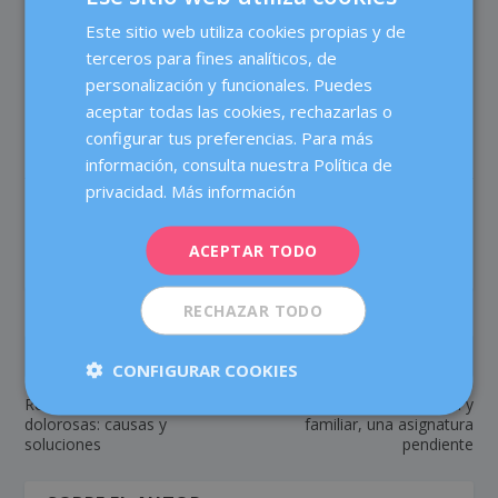
error, pero la clasificación es útil para mostrar las
Este sitio web utiliza cookies propias y de
SPANISH
desigualdades sociales
que en el ámbito de la
salud
terceros para fines analíticos, de
materno-infantil
existen a nivel mundial.
CATALÀ
personalización y funcionales. Puedes
ENGLISH
aceptar todas las cookies, rechazarlas o
configurar tus preferencias. Para más
FRENCH
información, consulta nuestra Política de
DEUTSCH
privacidad.
Más información
COMPARTIR:
VALORACIÓN:
ITALIANO
ACEPTAR TODO
ESPAÑOL
RECHAZAR TODO
ANTERIOR
SIGUIENTE
CONFIGURAR COOKIES
Relaciones sexuales
Conciliación laboral y
dolorosas: causas y
familiar, una asignatura
soluciones
pendiente