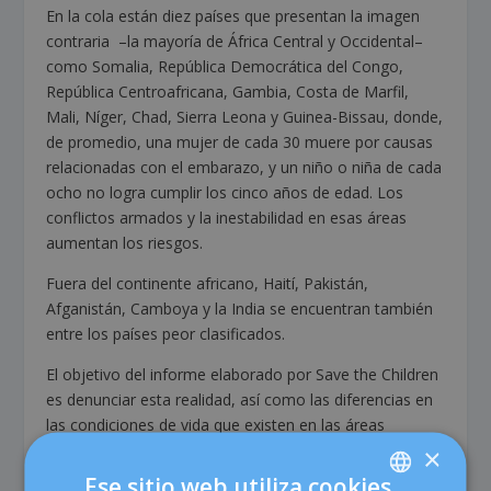
En la cola están diez países que presentan la imagen
contraria –la mayoría de África Central y Occidental–
como Somalia, República Democrática del Congo,
República Centroafricana, Gambia, Costa de Marfil,
Mali, Níger, Chad, Sierra Leona y Guinea-Bissau, donde,
de promedio, una mujer de cada 30 muere por causas
relacionadas con el embarazo, y un niño o niña de cada
ocho no logra cumplir los cinco años de edad. Los
conflictos armados y la inestabilidad en esas áreas
aumentan los riesgos.
Fuera del continente africano, Haití, Pakistán,
Afganistán, Camboya y la India se encuentran también
entre los países peor clasificados.
El objetivo del informe elaborado por Save the Children
es denunciar esta realidad, así como las diferencias en
las condiciones de vida que existen en las áreas
urbanas. La ONG advierte que los datos recabados en
×
los diferentes países pueden incluir un cierto margen de
Ese sitio web utiliza cookies