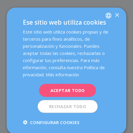
×
Ese sitio web utiliza cookies
Este sitio web utiliza cookies propias y de
SPANISH
2 COMENTARIOS
terceros para fines analíticos, de
CATALÀ
personalización y funcionales. Puedes
ENGLISH
aceptar todas las cookies, rechazarlas o
MariaPilar
el 27 agosto, 2016 a las 6:01 pm
configurar tus preferencias. Para más
FRENCH
Difícil tarea pero no imposible la conciliación laboral y
información, consulta nuestra Política de
DEUTSCH
familiar sin renunciar a proyectos profesionales
privacidad.
Más información
#YoNoRenuncio
ITALIANO
Buen artículo, felicidades de parte del equipo de
ACEPTAR TODO
ESPAÑOL
http://www.mujerysalud.es/
RECHAZAR TODO
Salud de la Mujer Dexeus
el 13 septiembre,
2016 a las 5:01 pm
CONFIGURAR COOKIES
¡Muchas gracias Maria Pilar!