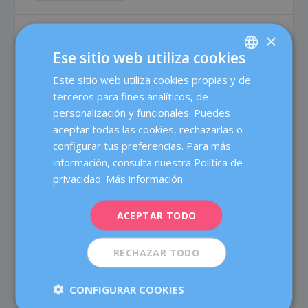
×
Ese sitio web utiliza cookies
Este sitio web utiliza cookies propias y de
SPANISH
terceros para fines analíticos, de
CATALÀ
personalización y funcionales. Puedes
ENGLISH
aceptar todas las cookies, rechazarlas o
configurar tus preferencias. Para más
FRENCH
información, consulta nuestra Política de
DEUTSCH
privacidad.
Más información
ITALIANO
ZUMOS VITAMÍNICOS
ACEPTAR TODO
ESPAÑOL
Escrito por
Xus Murciano
|
4 May, 2021
|
Nutrición
|
0
|
RECHAZAR TODO
Si no sueles comer mucha fruta, pero te encanta
probar cosas nuevas, aquí tienes dos recetas muy
sencillas para disfrutar de sus múltiples efectos
CONFIGURAR COOKIES
beneficiosos de forma rápida y fácil. Se trata de dos