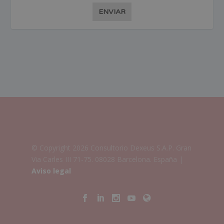
ENVIAR
© Copyright 2026 Consultorio Dexeus S.A.P. Gran
Via Carles III 71-75. 08028 Barcelona. España |
Aviso legal