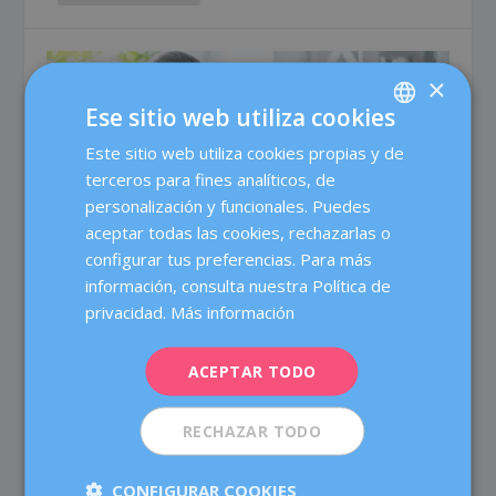
×
Ese sitio web utiliza cookies
Este sitio web utiliza cookies propias y de
SPANISH
terceros para fines analíticos, de
CATALÀ
personalización y funcionales. Puedes
ENGLISH
aceptar todas las cookies, rechazarlas o
configurar tus preferencias. Para más
FRENCH
información, consulta nuestra Política de
DEUTSCH
privacidad.
Más información
¿ES POSIBLE FRENAR EL
ITALIANO
ENVEJECIMIENTO?
ACEPTAR TODO
ESPAÑOL
Escrito por
Xus Murciano
|
19 Ago, 2020
|
Buenos hábitos
,
Menopausia
|
0
|
RECHAZAR TODO
Consejos para ganar calidad de vida e invertir en salud
En general, asociamos la idea de envejecer como
algo negativo, porque se considera que comporta un
CONFIGURAR COOKIES