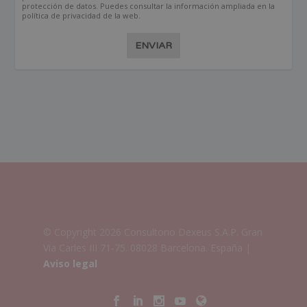
protección de datos. Puedes consultar la información ampliada en la
política de privacidad de la web.
ENVIAR
© Copyright 2026 Consultorio Dexeus S.A.P. Gran
Via Carles III 71-75. 08028 Barcelona. España |
Aviso legal