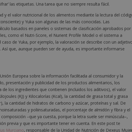
frar’ las etiquetas. Una tarea que no siempre resulta fácil.
ad y el valor nutricional de los alimentos mediante la lectura del códig
onsciente) y Yuka son algunas de las más conocidas. Las
cálculo basados en paneles o sistemas de clasificación aprobados por
es, como el Nutri-Score, el Nurient Profile Model o el sistema a
 caso de Yuka, por ejemplo, la valoración se describe con un adjetivo
. Así que, aunque pueden ser de ayuda, es importante informarse
Unión Europea sobre la información facilitada al consumidor y la
do, presentación y publicidad de los productos alimentarios, los
a de los ingredientes que contienen (incluidos los aditivos), el valor
ojoules (KJ) y Kilocalorías (Kcal), la cantidad de grasa total y grasa
, la cantidad de hidratos de carbono y azúcar, proteínas y sal. De
insaturadas y poliinsaturadas, el porcentaje de almidón y fibra y el
 composición –que ya cuesta, porque la letra suele ser minúscula–,
ión previa y que es importante tener en cuenta. En este post te
Xus Murciano
, responsable de la Unidad de Nutrición de Dexeus Mujer