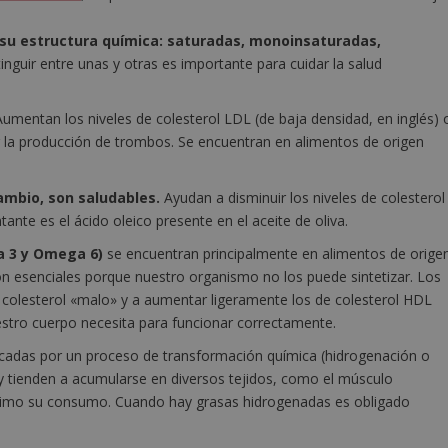
 su estructura química: saturadas, monoinsaturadas,
tinguir entre unas y otras es importante para cuidar la salud
umentan los niveles de colesterol LDL (de baja densidad, en inglés) 
 la producción de trombos. Se encuentran en alimentos de origen
ambio, son saludables.
Ayudan a disminuir los niveles de colesterol
tante es el ácido oleico presente en el aceite de oliva.
a 3 y Omega 6)
se encuentran principalmente en alimentos de orige
n esenciales porque nuestro organismo no los puede sintetizar. Los
e colesterol «malo» y a aumentar ligeramente los de colesterol HDL
estro cuerpo necesita para funcionar correctamente.
icadas por un proceso de transformación química (hidrogenación o
L y tienden a acumularse en diversos tejidos, como el músculo
ínimo su consumo. Cuando hay grasas hidrogenadas es obligado