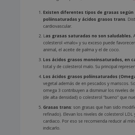
Existen diferentes tipos de grasas según
poliinsaturadas y ácidos grasos trans
. Dis
cardiovascular.
L
as grasas saturadas no son saludables.
A
colesterol «malo» y su exceso puede favorecer
animal, el aceite de palma y el de coco.
Los ácidos grasos monoinsaturados, en c
total y de colesterol malo. Su principal represen
Los ácidos grasos poliinsaturados (Omeg
vegetal además de en pescados y mariscos. So
omega 3 contribuyen a disminuir los niveles d
(de alta densidad) o colesterol “bueno” que nu
Grasas trans
: son grasas que han sido modif
refinado). Elevan los niveles de colesterol LD
cardiaco. Por eso se recomienda reducir al m
indicarlo.