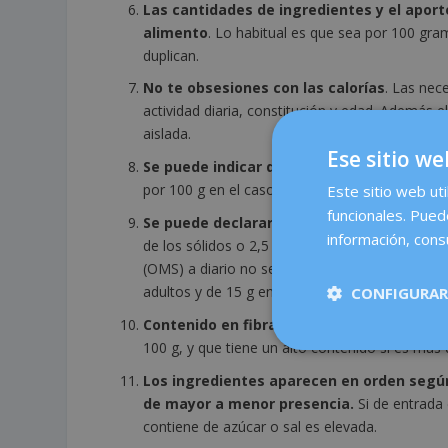
Las cantidades de ingredientes y el aport
alimento
. Lo habitual es que sea por 100 gram
duplican.
No te obsesiones con las calorías
. Las nec
actividad diaria, constitución y edad. Además 
aislada.
Ese sitio we
Se puede indicar que un producto tiene u
por 100 g en el caso de los sólidos o 1,5 g de g
Este sitio web uti
funcionales. Pued
Se puede declarar que un producto es baj
información, consu
de los sólidos o 2,5 g de azúcar por 100 ml en 
(OMS) a diario no se debe superar el límite q
adultos y de 15 g en niños.
CONFIGURAR
Contenido en fibra
: se puede indicar que un 
100 g, y que tiene un alto contenido si es más 
Los ingredientes aparecen en orden según
de mayor a menor presencia.
Si de entrada 
contiene de azúcar o sal es elevada.