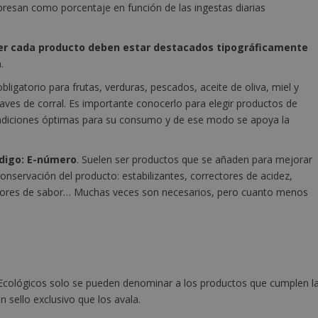
xpresan como porcentaje en función de las ingestas diarias
er cada producto deben estar destacados tipográficamente
.
obligatorio para frutas, verduras, pescados, aceite de oliva, miel y
aves de corral. Es importante conocerlo para elegir productos de
ndiciones óptimas para su consumo y de ese modo se apoya la
ódigo: E-número
. Suelen ser productos que se añaden para mejorar
a conservación del producto: estabilizantes, correctores de acidez,
iadores de sabor… Muchas veces son necesarios, pero cuanto menos
Ecológicos solo se pueden denominar a los productos que cumplen l
 sello exclusivo que los avala.