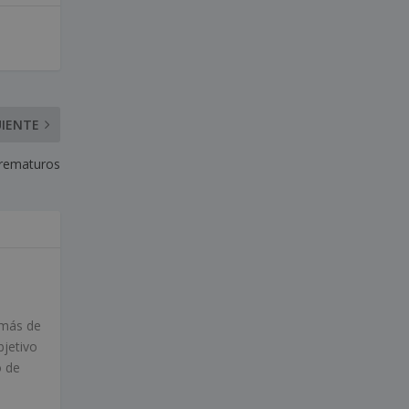
UIENTE
prematuros
 más de
bjetivo
o de