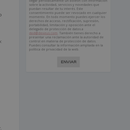
llegar periódicamente un boletín con información
sobre la actividad, servicios y novedades que
puedan resultar de tu interés. Este
consentimiento puede ser revocado en cualquier
o
momento. En todo momento puedes ejercer los
derechos de acceso, rectificación, supresión,
portabilidad, limitación y oposición ante el
delegado de protección de datos a
dpd@dexeus.com
. También tienes derecho a
presentar una reclamación ante la autoridad de
:
control en materia de protección de datos.
Puedes consultar la información ampliada en la
política de privacidad de la web.
ENVIAR
.