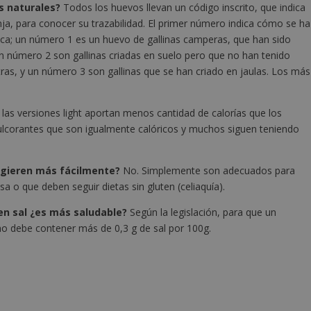
ás naturales?
Todos los huevos llevan un código inscrito, que indica
anja, para conocer su trazabilidad. El primer número indica cómo se ha
ca; un número 1 es un huevo de gallinas camperas, que han sido
; un número 2 son gallinas criadas en suelo pero que no han tenido
 otras, y un número 3 son gallinas que se han criado en jaulas. Los más
as versiones light aportan menos cantidad de calorías que los
dulcorantes que son igualmente calóricos y muchos siguen teniendo
digieren más fácilmente?
No. Simplemente son adecuados para
sa o que deben seguir dietas sin gluten (celiaquía).
en sal ¿es más saludable?
Según la legislación, para que un
no debe contener más de 0,3 g de sal por 100g.