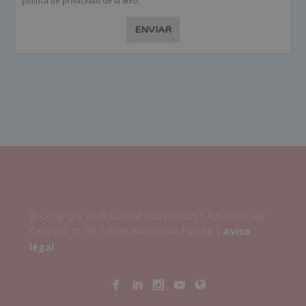
política de privacidad de la web.
ENVIAR
© Copyright 2026 Consultorio Dexeus S.A.P. Gran Via
Carles III 71-75. 08028 Barcelona. España |
Aviso
legal