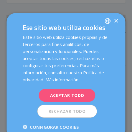
×
ANTERIOR
SIGUIENTE
Ese sitio web utiliza cookies
Diagnóstico de cáncer:
El futuro contra el cáncer
Este sitio web utiliza cookies propias y de
SPANISH
claves para abordarlo en
está en la prevención
familia
terceros para fines analíticos, de
CATALÀ
personalización y funcionales. Puedes
ENGLISH
aceptar todas las cookies, rechazarlas o
SOBRE EL AUTOR
configurar tus preferencias. Para más
FRENCH
información, consulta nuestra Política de
DEUTSCH
privacidad.
Más información
ITALIANO
ACEPTAR TODO
ESPAÑOL
Dexeus Mujer
RECHAZAR TODO
Dexeus Mujer es un centro especializado en ofrecer
atención integral a la mujer en las áreas de Obstetricia,
CONFIGURAR COOKIES
Ginecología y Medicina de la Reproducción, pionero en