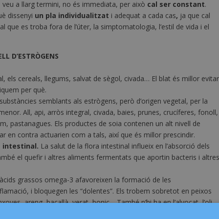
s veu a llarg termini, no és immediata, per això
cal ser constant
.
què dissenyi
un pla individualitzat
i adequat a cada cas
,
ja que cal
l que es troba fora de l’úter, la simptomatologia, l’estil de vida i el
ELL D’ESTRÒGENS
al, els cereals, llegums, salvat de sègol, civada… El blat és millor evitar
liquem per què.
ubstàncies semblants als estrògens, però d’origen vegetal, per la
enor. All, api, arròs integral, civada, baies, prunes, crucíferes, fonoll,
am, pastanagues. Els productes de soia contenen un alt nivell de
r en contra actuarien com a tals, així que és millor prescindir.
 intestinal.
La salut de la flora intestinal influeix en l’absorció dels
també el quefir i altres aliments fermentats que aportin bacteris i altre
 àcids grassos omega-3 afavoreixen la formació de les
nflamació, i bloquegen les “dolentes”. Els trobem sobretot en peixos
xoves, areng, bacallà, verat, bonic… També n’hi ha en l’alvocat, l’oli