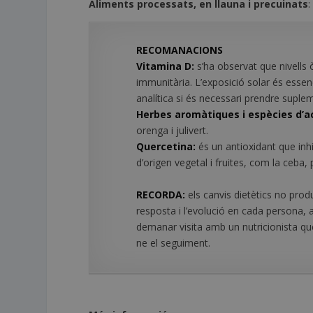
Aliments processats, en llauna i precuinats
:
RECOMANACIONS
Vitamina D:
s’ha observat que nivells
immunitària. L’exposició solar és essenc
analítica si és necessari prendre suple
Herbes aromàtiques i espècies d’ac
orenga i julivert.
Quercetina:
és un antioxidant que inhi
d’origen vegetal i fruites, com la ceba, p
RECORDA:
els canvis dietètics no pro
resposta i l’evolució en cada persona, 
demanar visita amb un nutricionista que,
ne el seguiment.