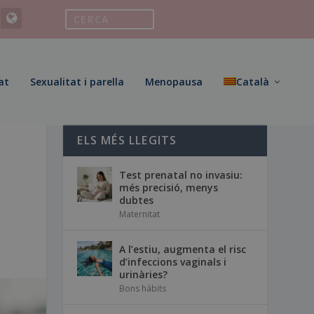
at
Sexualitat i parella
Menopausa
Català
ELS MÉS LLEGITS
Test prenatal no invasiu:
més precisió, menys
dubtes
Maternitat
A l’estiu, augmenta el risc
d’infeccions vaginals i
urinàries?
Bons hàbits