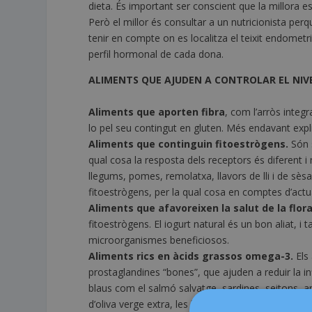
dieta. És important ser conscient que la millora e
Però el millor és consultar a un nutricionista per
tenir en compte on es localitza el teixit endometria
perfil hormonal de cada dona.
ALIMENTS QUE AJUDEN A CONTROLAR EL NIV
Aliments que aporten fibra
, com l’arròs integr
lo pel seu contingut en gluten. Més endavant exp
Aliments que continguin fitoestrògens.
Són s
qual cosa la resposta dels receptors és diferent i m
llegums, pomes, remolatxa, llavors de lli i de sès
fitoestrògens, per la qual cosa en comptes d’actua
Aliments que afavoreixen la salut de la flora
fitoestrògens. El iogurt natural és un bon aliat, i 
microorganismes beneficiosos.
Aliments rics en àcids grassos omega-3.
Els
prostaglandines “bones”, que ajuden a reduir la i
blaus com el salmó salvatge, sardines, seitons, an
d’oliva verge extra, les llavors i els olis de llavors.