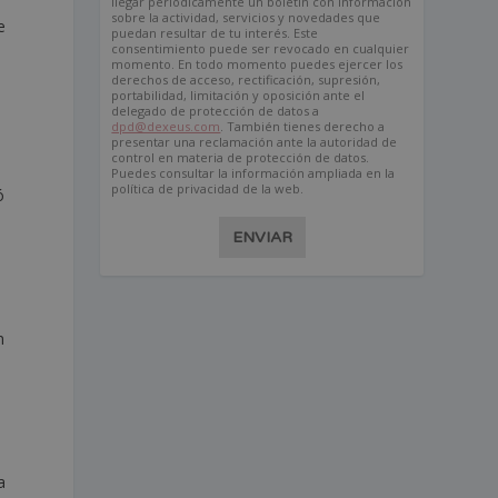
llegar periódicamente un boletín con información
sobre la actividad, servicios y novedades que
e
puedan resultar de tu interés. Este
consentimiento puede ser revocado en cualquier
momento. En todo momento puedes ejercer los
derechos de acceso, rectificación, supresión,
portabilidad, limitación y oposición ante el
delegado de protección de datos a
dpd@dexeus.com
. También tienes derecho a
presentar una reclamación ante la autoridad de
control en materia de protección de datos.
Puedes consultar la información ampliada en la
política de privacidad de la web.
ó
ENVIAR
a
n
a