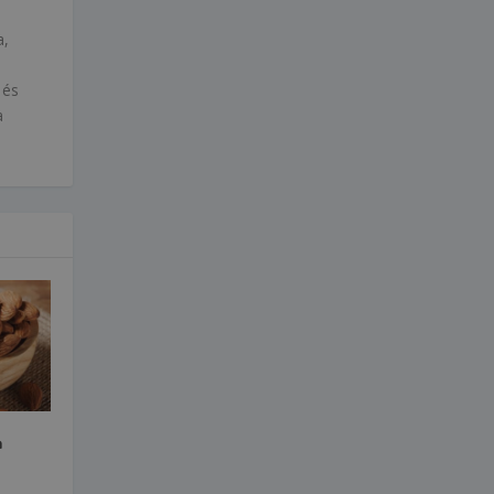
a,
 és
a
a