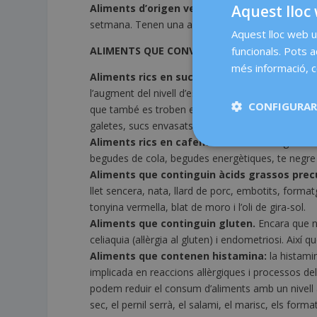
Aquest lloc 
Aliments d’origen vegetal de la família de le
setmana. Tenen una acció antioxidant i antiestrogèn
Aquest lloc web ut
funcionals. Pots 
ALIMENTS QUE CONVÉ EVITAR
més informació, c
Aliments rics en sucre i altres hidrats de ca
l’augment del nivell d’estrògens, que hem de mante
CONFIGURAR
que també es troben en aliments processats, com 
galetes, sucs envasats, aliments rics en maltosa, x
Aliments rics en cafeïna.
La cafeïna augmenta e
begudes de cola, begudes energètiques, te negre i
Aliments que continguin àcids grassos prec
llet sencera, nata, llard de porc, embotits, format
tonyina vermella, blat de moro i l’oli de gira-sol.
Aliments que continguin gluten.
Encara que no
celiaquia (al·lèrgia al gluten) i endometriosi. Així qu
Aliments que contenen histamina:
la histami
implicada en reaccions al·lèrgiques i processos de
podem reduir el consum d’aliments amb un nivell a
sec, el pernil serrà, el salami, el marisc, els forma