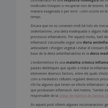
La inflamació és una
resposta fisiològica
del n
molècules tòxiques o recuperar-nos de lesions. En
manera exagerada o per error –com ocorre en les 
temps.
Encara que no es coneixen molt bé tots els mecan
sedentarisme, una dieta inadequada o alguns hàbi
processos inflamatoris. Per aquest motiu, tant 
inflamació s’aconsella seguir una
dieta antiinfl
antioxidant i d’origen vegetal i evitar el consum d’
base de la dieta antiinflamatòria és la
dieta medi
L’endometriosi és una
malaltia crònica inflam
pautes dietètiques que ajudin a reduir la inflamac
intervenen diversos factors, entre els quals s’incl
com a mediadors cel·lulars regulant diversos proc
n’hi ha algunes que tenen un efecte inflamatori i al
que produeixen inflamació. Així mateix, “també é
responsable de la
Unitat de Nutrició de Dexeus 
En aquest post oferim algunes recomanacions gener