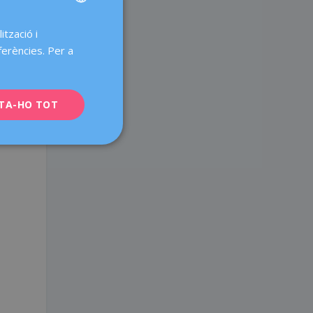
ització i
SPANISH
ferències. Per a
CATALÀ
ENGLISH
a
TA-HO TOT
FRENCH
DEUTSCH
ITALIANO
,
ESPAÑOL