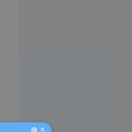
-
s
×