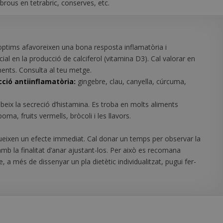
 brous en tetrabric, conserves, etc.
 òptims afavoreixen una bona resposta inflamatòria i
ial en la producció de calciferol (vitamina D3). Cal valorar en
ments. Consulta al teu metge.
ció antiinflamatòria:
gingebre, clau, canyella, cúrcuma,
beix la secreció d’histamina. Es troba en molts aliments
oma, fruits vermells, bròcoli i les llavors.
dueixen un efecte immediat. Cal donar un temps per observar la
amb la finalitat d’anar ajustant-los. Per això es recomana
 a més de dissenyar un pla dietètic individualitzat, pugui fer-