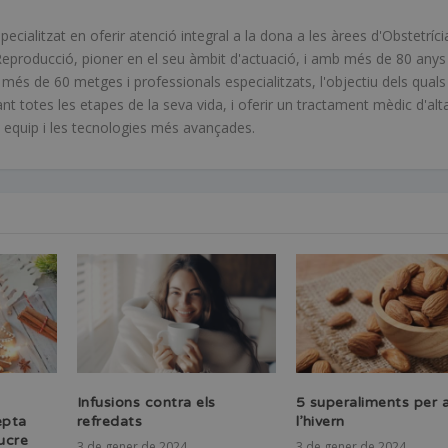
ialitzat en oferir atenció integral a la dona a les àrees d'Obstetríci
Reproducció, pioner en el seu àmbit d'actuació, i amb més de 80 anys
s de 60 metges i professionals especialitzats, l'objectiu dels quals
ant totes les etapes de la seva vida, i oferir un tractament mèdic d'alt
en equip i les tecnologies més avançades.
Infusions contra els
5 superaliments per 
epta
refredats
l’hivern
ucre
3 de gener de 2024
3 de gener de 2024