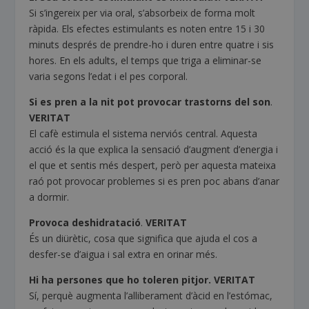
Si s’ingereix per via oral, s’absorbeix de forma molt
ràpida. Els efectes estimulants es noten entre 15 i 30
minuts després de prendre-ho i duren entre quatre i sis
hores. En els adults, el temps que triga a eliminar-se
varia segons l’edat i el pes corporal.
Si es pren a la nit pot provocar trastorns del son
.
VERITAT
El cafè estimula el sistema nerviós central. Aquesta
acció és la que explica la sensació d’augment d’energia i
el que et sentis més despert, però per aquesta mateixa
raó pot provocar problemes si es pren poc abans d’anar
a dormir.
Provoca deshidratació
.
VERITAT
És un diürètic, cosa que significa que ajuda el cos a
desfer-se d’aigua i sal extra en orinar més.
Hi ha persones que ho toleren pitjor.
VERITAT
Sí, perquè augmenta l’alliberament d’àcid en l’estómac,