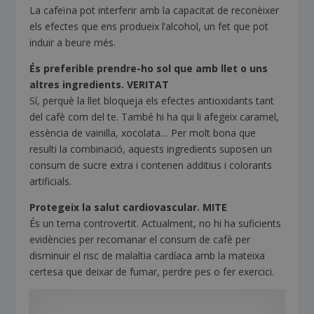
La cafeïna pot interferir amb la capacitat de reconèixer
els efectes que ens produeix l’alcohol, un fet que pot
induir a beure més.
És preferible prendre-ho sol que amb llet o uns
altres ingredients.
VERITAT
Sí, perquè la llet bloqueja els efectes antioxidants tant
del cafè com del te. També hi ha qui li afegeix caramel,
essència de vainilla, xocolata… Per molt bona que
resulti la combinació, aquests ingredients suposen un
consum de sucre extra i contenen additius i colorants
artificials.
Protegeix la salut cardiovascular.
MITE
És un tema controvertit. Actualment, no hi ha suficients
evidències per recomanar el consum de cafè per
disminuir el risc de malaltia cardíaca amb la mateixa
certesa que deixar de fumar, perdre pes o fer exercici.