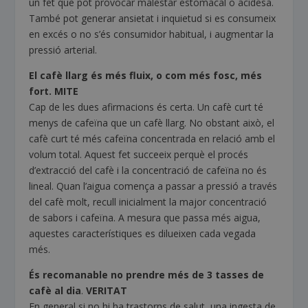
un fet que pot provocar malestar estomacal o acidesa.
També pot generar ansietat i inquietud si es consumeix
en excés o no s’és consumidor habitual, i augmentar la
pressió arterial.
El cafè llarg és més fluix, o com més fosc, més
fort.
MITE
Cap de les dues afirmacions és certa. Un cafè curt té
menys de cafeïna que un cafè llarg. No obstant això, el
cafè curt té més cafeïna concentrada en relació amb el
volum total. Aquest fet succeeix perquè el procés
d’extracció del cafè i la concentració de cafeïna no és
lineal. Quan l’aigua comença a passar a pressió a través
del cafè molt, recull inicialment la major concentració
de sabors i cafeïna. A mesura que passa més aigua,
aquestes característiques es dilueixen cada vegada
més.
És recomanable no prendre més de 3 tasses de
cafè al dia
.
VERITAT
En general si no hi ha trastorns de salut, una ingesta de