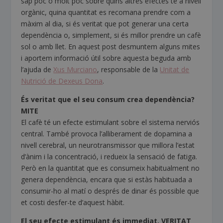
sap poc o molt poc sobre quins altres efectes té a nivell
orgànic, quina quantitat es recomana prendre com a
màxim al dia, si és veritat que pot generar una certa
dependència o, simplement, si és millor prendre un cafè
sol o amb llet. En aquest post desmuntem alguns mites
i aportem informació útil sobre aquesta beguda amb
l’ajuda de
Xus Mur
ciano
, responsable de la
Unitat de
Nutrició de Dexeus Dona
.
És veritat que el seu consum crea dependència?
MITE
El cafè té un efecte estimulant sobre el sistema nerviós
central. També provoca l’alliberament de dopamina a
nivell cerebral, un neurotransmissor que millora l’estat
d’ànim i la concentració, i redueix la sensació de fatiga.
Però en la quantitat que es consumeix habitualment no
genera dependència, encara que si estàs habituada a
consumir-ho al matí o després de dinar és possible que
et costi desfer-te d’aquest hàbit.
El seu efecte estimulant és immediat.
VERITAT