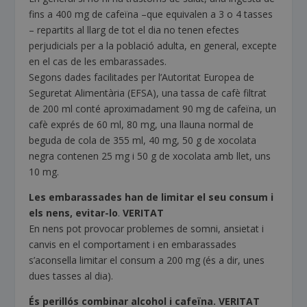
fins a 400 mg de cafeïna –que equivalen a 3 o 4 tasses
– repartits al llarg de tot el dia no tenen efectes
perjudicials per a la població adulta, en general, excepte
en el cas de les embarassades.
Segons dades facilitades per l’Autoritat Europea de
Seguretat Alimentària (EFSA), una tassa de cafè filtrat
de 200 ml conté aproximadament 90 mg de cafeïna, un
cafè exprés de 60 ml, 80 mg, una llauna normal de
beguda de cola de 355 ml, 40 mg, 50 g de xocolata
negra contenen 25 mg i 50 g de xocolata amb llet, uns
10 mg.
Les embarassades han de limitar el seu consum i
els nens, evitar-lo
.
VERITAT
En nens pot provocar problemes de somni, ansietat i
canvis en el comportament i en embarassades
s’aconsella limitar el consum a 200 mg (és a dir, unes
dues tasses al dia).
És perillós combinar alcohol i cafeïna. VERITAT