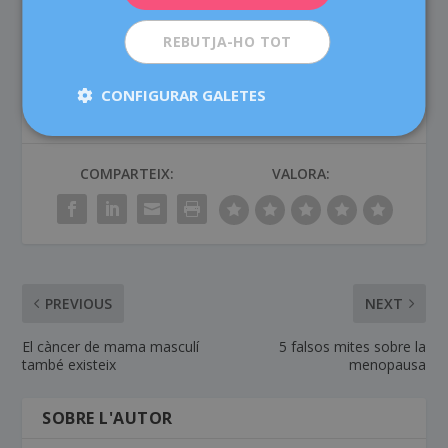
REBUTJA-HO TOT
CONFIGURAR GALETES
COMPARTEIX:
VALORA:
PREVIOUS
NEXT
El càncer de mama masculí
5 falsos mites sobre la
també existeix
menopausa
SOBRE L'AUTOR