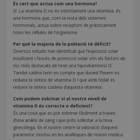
És cert que actua com una hormona?
Sí. La vitamina D no és estrictament una vitamina, és
una hormona que, com la resta dels sistemes
hormonals, actua sobre receptors de pràcticament
totes les cèl·lules de l’organisme.
Per què la majoria de la població té dèficit?
Diversos estudis han identificat que l’exposició solar
insuficient i l’excés de protecció solar són els factors de
risc més destacats de tenir una hipovitaminosi D.
També caldria tenir en compte que durant l’hivern es
redueix la síntesi de vitamina D i que amb l’edat es
redueix la síntesi cutània d’aquesta vitamina.
Com podem esbrinar si el nostre nivell de
vitamina D és correcte o deficient?
És una cosa que es pot esbrinar fàcilment a través
d’una anàlisi de sang i que pots sol·licitar a la teva
ginecòlega. En el nostre centre la valoració d’aquest
paràmetre s’inclou en les analítiques de revisió mèdica