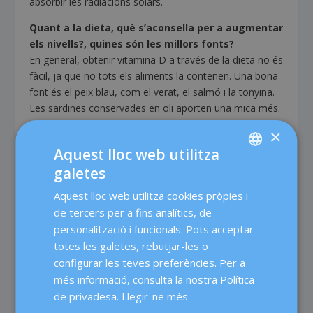
absorbir les radiacions solars.
Quant a la dieta, què s’aconsella per a augmentar
els nivells?, quines són les millors fonts?
En general, obtenir vitamina D a través de la dieta no és
fàcil, ja que no tots els aliments la contenen. Una bona
font és el peix blau, com el verat, el salmó i la tonyina.
Les sardines conservades en oli aporten una mica més.
Els bolets, el fetge de vaca, el formatge i el rovell d’ou
×
també la contenen, però en menor quantitat. Per això,
Aquest lloc web utilitza
actualment hi ha molts aliments enriquits amb aquesta
galetes
vitamina, com els cereals per al desdejuni. També
SPANISH
s’afegeix a la llet, la soia i els iogurts.
Aquest lloc web utilitza cookies pròpies i
CATALÀ
de tercers per a fins analítics, de
A partir de la menopausa és convenient prendre
ENGLISH
personalització i funcionals. Pots acceptar
aliments rics en calci?
totes les galetes, rebutjar-les o
Sí. En el cas dels nens, l’embaràs i a partir dels 50 és
FRENCH
configurar les teves preferències. Per a
molt important també assegurar una bona aportació de
DEUTSCH
calci a través de la dieta. Els lactis suplementats amb
més informació, consulta la nostra Política
vitamina D són un dels pocs aliments que aporten calci
ITALIANO
de privadesa.
Llegir-ne més
i aquesta vitamina al mateix temps.