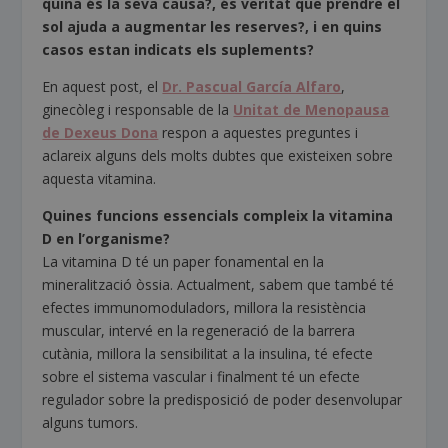
quina és la seva causa?, és veritat que prendre el
sol ajuda a augmentar les reserves?, i en quins
casos estan indicats els suplements?
En aquest post, el
Dr. Pascual García Alfaro
,
ginecòleg i responsable de la
Unitat de Menopausa
de Dexeus Dona
respon a aquestes preguntes i
aclareix alguns dels molts dubtes que existeixen sobre
aquesta vitamina.
Quines funcions essencials compleix la vitamina
D en l’organisme?
La vitamina D té un paper fonamental en la
mineralització òssia. Actualment, sabem que també té
efectes immunomoduladors, millora la resistència
muscular, intervé en la regeneració de la barrera
cutània, millora la sensibilitat a la insulina, té efecte
sobre el sistema vascular i finalment té un efecte
regulador sobre la predisposició de poder desenvolupar
alguns tumors.