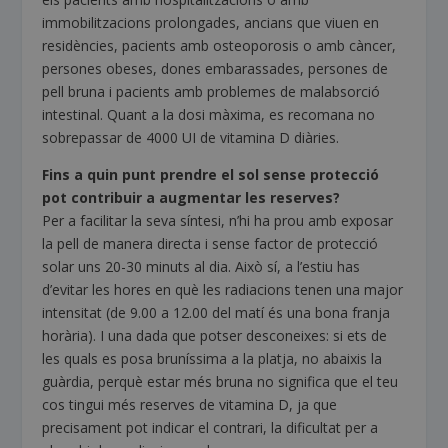
immobilitzacions prolongades, ancians que viuen en
residències, pacients amb osteoporosis o amb càncer,
persones obeses, dones embarassades, persones de
pell bruna i pacients amb problemes de malabsorció
intestinal. Quant a la dosi màxima, es recomana no
sobrepassar de 4000 UI de vitamina D diàries.
Fins a quin punt prendre el sol sense protecció
pot contribuir a augmentar les reserves?
Per a facilitar la seva síntesi, n’hi ha prou amb exposar
la pell de manera directa i sense factor de protecció
solar uns 20-30 minuts al dia. Això sí, a l’estiu has
d’evitar les hores en què les radiacions tenen una major
intensitat (de 9.00 a 12.00 del matí és una bona franja
horària). I una dada que potser desconeixes: si ets de
les quals es posa bruníssima a la platja, no abaixis la
guàrdia, perquè estar més bruna no significa que el teu
cos tingui més reserves de vitamina D, ja que
precisament pot indicar el contrari, la dificultat per a