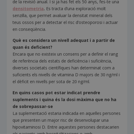
de la revisió anual. I si ja has fet els 50 anys, fes-te una
densitometria
.
Es tracta d’una exploració molt
senzilla, que permet avaluar la densitat mineral dels
teus ossos per a detectar el risc d’osteoporosi i actuar
en conseqüència.
Què es considera un nivell adequat i a partir de
quan és deficient?
Encara que no existeix un consens per a definir el rang
de referència dels estats de deficiència i suficiència,
diverses societats científiques han determinat com a
suficients els nivells de vitamina D majors de 30 ng/ml i
el dèficit en nivells per sota de 20 ng/ml.
En quins casos pot estar indicat prendre
suplements i quina és la dosi màxima que no ha
de sobrepassar-se
La suplementació estaria indicada en aquelles persones
que presenten un major risc de desenvolupar una
hipovitaminosi D. Entre aquestes persones destacarien
els pacients amb hospitalitzacions o amb