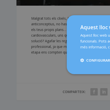
Malgrat tots els clixés, la
menopausa
té els seu
anticonceptius, no has de preocupar-te de la regla 
Aquest lloc 
els teus propis plans… L’altra cara de la moned
Aquest lloc web ut
cardiovasculars, uns quilos de més, canvis d’humo
solució? Agafar les regnes de la situació i, en com
funcionals. Pots 
professional, ja que molts d’aquests problemes e
més informació, c
etapa ens compten quin és el secret per a canviar e
CONFIGURAR
COMPARTEIX: