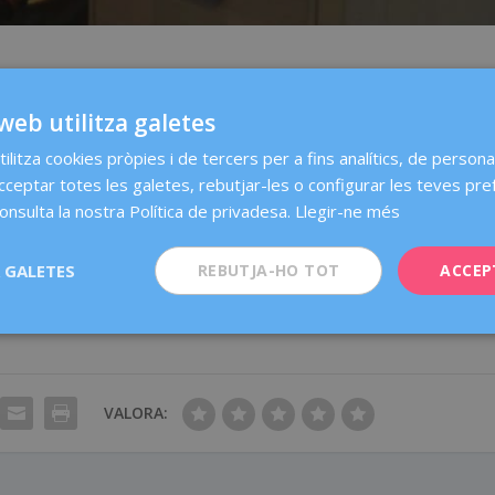
s avantatges. D’entrada, dius adéu a les compreses, tampons i als
si te’n vas de vacances i, amb sort, els teus fills són grans i pots fer
web utilitza galetes
a són els símptomes del descens hormonal: més risc de problemes
ilitza cookies pròpies i de tercers per a fins analítics, de personal
r, els temuts fogots, sequedat vaginal, disminució de la libido… La
ptes de resignar-te, cuidar el teu estil de vida i demanar ajuda
acceptar totes les galetes, rebutjar-les o configurar les teves pre
s poden tractar. En aquest vídeo, tres dones que han viscut aquesta
onsulta la nostra Política de privadesa.
Llegir-ne més
l xip i gaudir-la.
 GALETES
REBUTJA-HO TOT
ACCEP
VALORA: