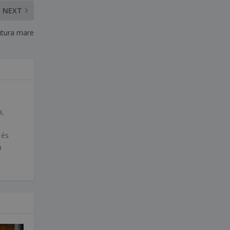
NEXT
futura mare
a,
 és
a