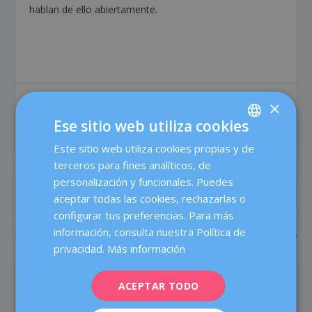
hablan de ello abiertamente.
×
COMPARTIR:
VALORACIÓN:
Ese sitio web utiliza cookies
Este sitio web utiliza cookies propias y de
SPANISH
terceros para fines analíticos, de
CATALÀ
personalización y funcionales. Puedes
ENGLISH
ANTERIOR
SIGUIENTE
aceptar todas las cookies, rechazarlas o
configurar tus preferencias. Para más
FRENCH
Congelar óvulos: lo que no
¿Qué sabes del cáncer de
información, consulta nuestra Política de
te han contado
ovario?
DEUTSCH
privacidad.
Más información
ITALIANO
SOBRE EL AUTOR
ACEPTAR TODO
ESPAÑOL