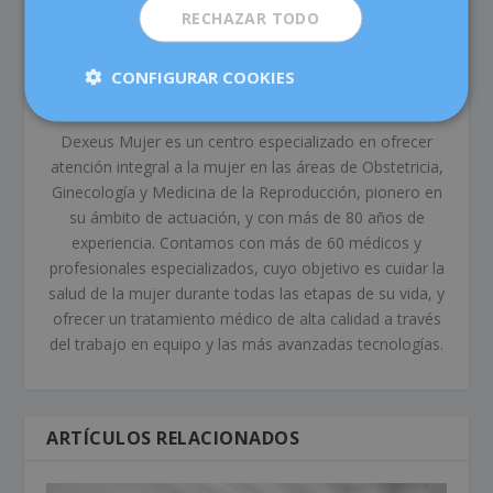
RECHAZAR TODO
CONFIGURAR COOKIES
Dexeus Mujer
Dexeus Mujer es un centro especializado en ofrecer
atención integral a la mujer en las áreas de Obstetricia,
Ginecología y Medicina de la Reproducción, pionero en
su ámbito de actuación, y con más de 80 años de
experiencia. Contamos con más de 60 médicos y
profesionales especializados, cuyo objetivo es cuidar la
salud de la mujer durante todas las etapas de su vida, y
ofrecer un tratamiento médico de alta calidad a través
del trabajo en equipo y las más avanzadas tecnologías.
ARTÍCULOS RELACIONADOS