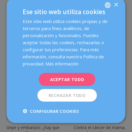
×
adecuada y ajustarla en la zona superior de la nariz
para evitar que se forme vaho en los cristales, si usas
Ese sitio web utiliza cookies
gafas, o que el aire que exhalas empeore algunos
Este sitio web utiliza cookies propias y de
SPANISH
síntomas del ojo seco. Hay algunas que incluyen una
terceros para fines analíticos, de
tira interior de efecto adherente que facilita que no se
CATALÀ
personalización y funcionales. Puedes
mueva. Consulta en tu farmacia.
ENGLISH
aceptar todas las cookies, rechazarlas o
configurar tus preferencias. Para más
FRENCH
información, consulta nuestra Política de
DEUTSCH
privacidad.
Más información
ITALIANO
COMPARTIR:
VALORACIÓN:
ACEPTAR TODO
ESPAÑOL
RECHAZAR TODO
CONFIGURAR COOKIES
ANTERIOR
SIGUIENTE
Gripe y embarazo: ¿hay que
Contra el cáncer de mama,