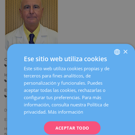
la
navegación
×
Ese sitio web utiliza cookies
Centros:
Barcelona
Este sitio web utiliza cookies propias y de
SPANISH
terceros para fines analíticos, de
Idiomas:
CATALÀ
Castellano
personalización y funcionales. Puedes
ENGLISH
aceptar todas las cookies, rechazarlas o
Especialidades:
Menopausia
configurar tus preferencias. Para más
FRENCH
información, consulta nuestra Política de
DEUTSCH
Doctorado en Medicina por la Universidad Autónoma de Barcelona.
privacidad.
Más información
ITALIANO
Experto en Menopausia acreditado por la AEEM.
ACEPTAR TODO
Ha obtenido el Certificado de Máster en Climaterio y Menopausia a
ESPAÑOL
finales del 2011.