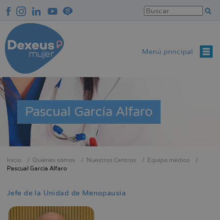
Pasar
al
contenido
principal
Menú principal
Pascual García Alfaro
Inicio
Quiénes somos
Nuestros Centros
Equipo médico
Sobrescribir
Pascual García Alfaro
enlaces
de
Jefe de la Unidad de Menopausia
ayuda
a