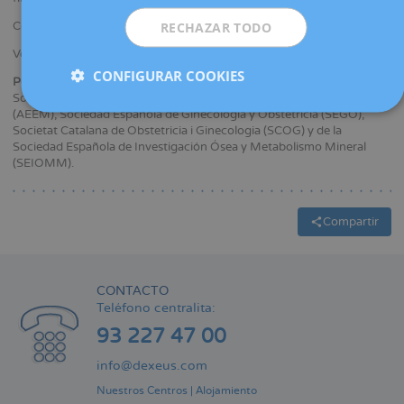
RECHAZAR TODO
Coordinador del grupo de trabajo de Osteoporosis de la AEEM.
Vocal de la junta de la sección de Menopausia de la SCOG.
CONFIGURAR COOKIES
Pertenencia a sociedades médicas y/o científicas:
Socio de la Asociación Española para el Estudio de la Menopausia
(AEEM), Sociedad Española de Ginecología y Obstetrícia (SEGO),
Societat Catalana de Obstetricia i Ginecologia (SCOG) y de la
Sociedad Española de Investigación Ósea y Metabolismo Mineral
(SEIOMM).
Compartir
CONTACTO
Teléfono centralita:
93 227 47 00
info@dexeus.com
Nuestros Centros
|
Alojamiento