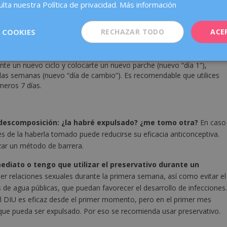
lta nuestra Política de privacidad.
Más información
unción del tiempo que haya pasado:
 pegarlo o sustituirlo por un parche nuevo. El parche correspondiente
 programado. No es necesario que tomes medidas anticonceptivas
 COOKIES
RECHAZAR TODO
ACE
tiempo que llevan los bordes despegados, su eficacia puede verse
e un nuevo ciclo y colocarte un nuevo parche (nuevo “día 1”),
 las semanas (nuevo “día de cambio”). Es recomendable que utilices
meros 7 días.
 descomposición: ¿la habré expulsado? ¿me tomo otra?
En caso
és de la haberla tomado puede reducirse su eficacia anticonceptiva.
izar un método de barrera.
diato o tengo que utilizar el preservativo durante un
r relaciones sexuales durante la primera semana, así como evitar el
de agua públicas, que puedan favorecer el desarrollo de infecciones
el DIU es eficaz desde el primer momento, pero en el primer mes
que pueda ser expulsado. Por eso se recomienda usar preservativo.