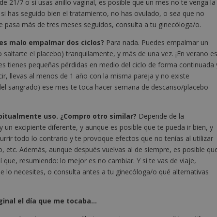
 de 21/7 o si usas anillo vaginal, es posible que un mes no te venga la
que si has seguido bien el tratamiento, no has ovulado, o sea que no
e pasa más de tres meses seguidos, consulta a tu ginecóloga/o.
¿es malo empalmar dos ciclos?
Para nada. Puedes empalmar un
 saltarte el placebo) tranquilamente, y más de una vez. ¡En verano e
ses tienes pequeñas pérdidas en medio del ciclo de forma continuada 
r, llevas al menos de 1 año con la misma pareja y no existe
e del sangrado) ese mes te toca hacer semana de descanso/placebo
bitualmente uso. ¿Compro otro similar?
Depende de la
 un excipiente diferente, y aunque es posible que te pueda ir bien, y
ir todo lo contrario y te provoque efectos que no tenías al utilizar
o, etc. Además, aunque después vuelvas al de siempre, es posible qu
que, resumiendo: lo mejor es no cambiar. Y si te vas de viaje,
 lo necesites, o consulta antes a tu ginecóloga/o qué alternativas
aginal el día que me tocaba…