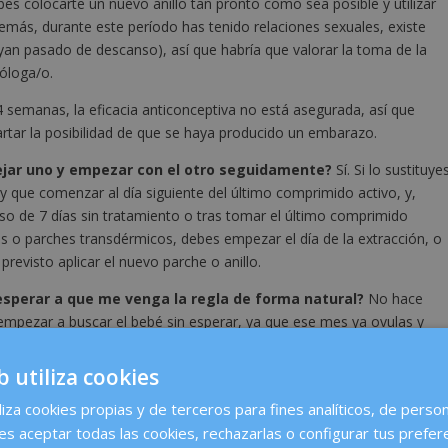
es colocarte un nuevo anillo tan pronto como sea posible y utilizar
además, durante este período has tenido relaciones sexuales, existe
n pasado de descanso), así que habría que valorar la toma de la
cóloga/o.
4 semanas, la eficacia anticonceptiva no está asegurada, así que
artar la posibilidad de que se haya producido un embarazo.
ejar uno y empezar con el otro seguidamente?
Sí. Si lo sustituye
 que comenzar al día siguiente del último comprimido activo, y,
nso de 7 días sin tratamiento o tras tomar el último comprimido
les o parches transdérmicos, debes empezar el día de la extracción, o
previsto aplicar el nuevo parche o anillo.
perar a que me venga la regla de forma natural?
No hace
es empezar a buscar el bebé sin esperar, ya que ese mes ya ovulas y
b utiliza cookies
 deporte o en la piscina!
liza cookies propias y de terceros para fines analíticos, de person
tituirlo por otro nuevo. No intentes pegarlo otra vez con cinta
es aceptar todas las cookies, rechazarlas o configurar tus prefer