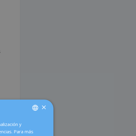
s
×
alización y
SPANISH
encias. Para más
CATALÀ