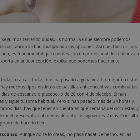
o seguimos teniendo dudas. Es normal, ya que siempre podemos
demás, ahora se han multiplicado las opciones. Así que, tanto si has
suaria, es fundamental que cuentes con un profesional de confianza a
 experta en anticoncepción, explica qué podemos hacer ante
 A todas, o a casi todas, nos ha pasado alguna vez. Lo mejor en estos
hay muchos tipos distintos de pastillas anticonceptivas combinadas.
días de descanso o placebo, o de 28 con 4 de placebo. Si han
 y sigue tu toma habitual. Pero si han pasado más de 24 horas y
últimos días, hay que tener en cuenta en qué semana del ciclo estás y
izar el preservativo al menos durante los siguientes 7 días. Consulta
urarte de hacerlo bien.
descanso
! Aunque no te lo creas, ¡no pasa nada! De hecho, en las