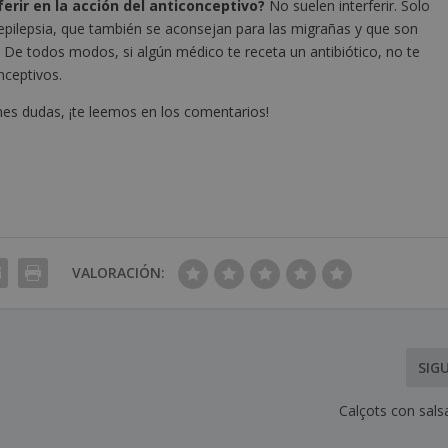
erir en la acción del anticonceptivo?
No suelen interferir. Solo
epilepsia, que también se aconsejan para las migrañas y que son
. De todos modos, si algún médico te receta un antibiótico, no te
nceptivos.
nes dudas, ¡te leemos en los comentarios!
VALORACIÓN:
SIG
Calçots con sal