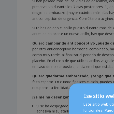
Si han pasado más de los 7 días de descanso, deb
preservativo durante los 7 días posteriores. Si, 
riesgo de embarazo (mayor cuántos más días haya
anticoncepción de urgencia. Consúltalo a tu gine
Si te has dejado el anillo puesto durante más de 
antes de colocarte un nuevo anillo, hay que desc
Quiero cambiar de anticonceptivo ¿puedo d
por otro anticonceptivo hormonal combinado, hay
como muy tarde, al finalizar el periodo de desca
placebo. En el caso de que utilices anillos vagina
en caso de no ser posible, el día en el que estaba 
Quiero quedarme embarazada, ¿tengo que es
falta esperar. En cuanto finalices el ciclo, pued
recuperas tu fertilidad.
Ese sitio we
¡Se me ha desenganchado el parche haciendo
Este sitio web uti
Si se ha despegado completamente: hay que sus
funcionales. Pued
adhesiva ni sujetarlo con una venda.