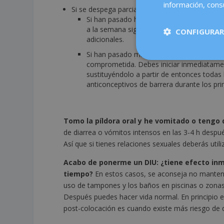
información, consu
Si se despega parcialmente, debes actuar en f
Si han pasado hasta 24 h, puedes volver a
a la semana siguiente se aplicará el día
CONFIGURAR
adicionales.
Si han pasado más de 24 h o no sabes el 
comprometida. Debes iniciar inmediatament
sustituyéndolo a partir de entonces todas
anticonceptivos de barrera durante los pri
Tomo la píldora oral y he vomitado o tengo
de diarrea o vómitos intensos en las 3-4 h despu
Así que si tienes relaciones sexuales deberás util
Acabo de ponerme un DIU: ¿tiene efecto inme
tiempo?
En estos casos, se aconseja no mantene
uso de tampones y los baños en piscinas o zonas 
Después puedes hacer vida normal. En principio 
post-colocación es cuando existe más riesgo de 