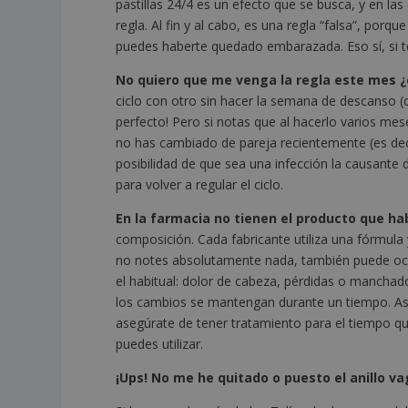
pastillas 24/4 es un efecto que se busca, y en las
regla. Al fin y al cabo, es una regla “falsa”, por
puedes haberte quedado embarazada. Eso sí, si t
No quiero que me venga la regla este mes 
ciclo con otro sin hacer la semana de descanso (o
perfecto! Pero si notas que al hacerlo varios me
no has cambiado de pareja recientemente (es deci
posibilidad de que sea una infección la causant
para volver a regular el ciclo.
En la farmacia no tienen el producto que ha
composición. Cada fabricante utiliza una fórmula y
no notes absolutamente nada, también puede ocurr
el habitual: dolor de cabeza, pérdidas o manchad
los cambios se mantengan durante un tiempo. Así 
asegúrate de tener tratamiento para el tiempo que
puedes utilizar.
¡Ups! No me he quitado o puesto el anillo v