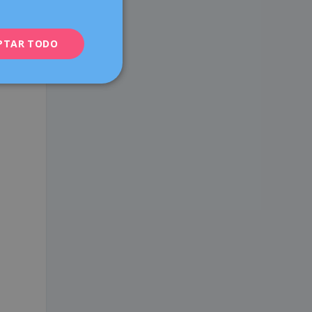
ENGLISH
PTAR TODO
FRENCH
DEUTSCH
ITALIANO
ESPAÑOL
.