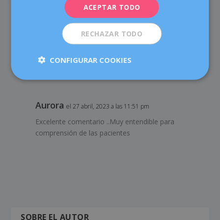
ACEPTAR TODO
horno
ESPAÑOL
RECHAZAR TODO
CONFIGURAR COOKIES
1 COMENTARIO
Aurora
el 27 abril, 2023 a las 11:51 pm
Excelente comentario ..Muy entendible para
comprensión de las pacientes
SOBRE EL AUTOR