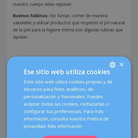
nuestro cuerpo debe reponer.
Buenos hábitos:
No fumar, comer de manera
saludable y utilizar productos que respeten el pH natural
de la piel para la higiene íntima son algunas rutinas que
ayudan.
×
Ese sitio web utiliza cookies
COMPARTIR:
VALORACIÓN:
Este sitio web utiliza cookies propias y de
SPANISH
terceros para fines analíticos, de
CATALÀ
personalización y funcionales. Puedes
ENGLISH
aceptar todas las cookies, rechazarlas o
configurar tus preferencias. Para más
FRENCH
información, consulta nuestra Política de
ANTERIOR
SIGUIENTE
DEUTSCH
privacidad.
Más información
Problemas de tiroides:
Bacalao gratinado con
ITALIANO
¿afectan a la fertilidad?
pimientos y patatas al