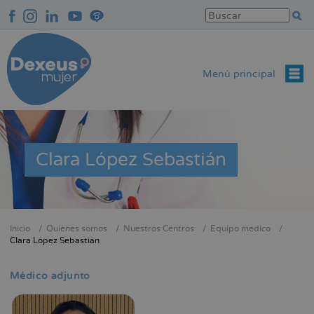
Pasar
al
contenido
principal
Menú principal
Clara López Sebastián
Inicio
Quiénes somos
Nuestros Centros
Equipo médico
Sobrescribir
Clara López Sebastián
enlaces
de
Médico adjunto
ayuda
a