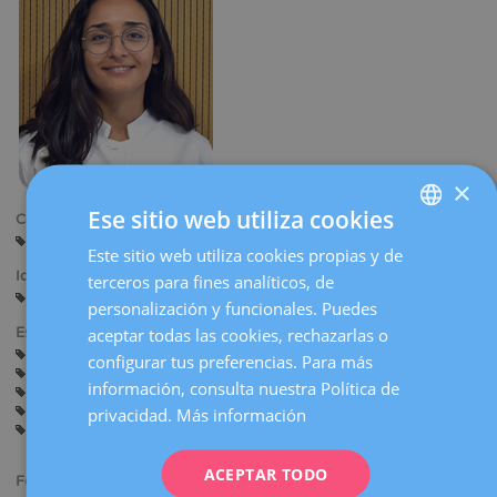
la
navegación
×
Ese sitio web utiliza cookies
Centros:
Barcelona
Sabadell
Este sitio web utiliza cookies propias y de
SPANISH
Idiomas:
terceros para fines analíticos, de
CATALÀ
Castellano
Catalán
Inglés
Francés
personalización y funcionales. Puedes
ENGLISH
aceptar todas las cookies, rechazarlas o
Especialidades:
Asesoramiento antes del Embarazo
Embarazo y Parto
configurar tus preferencias. Para más
FRENCH
Ginecología General
Suelo Pélvico (Uroginecología)
información, consulta nuestra Política de
Cirugía Ginecológica
DEUTSCH
Miomas, quistes de ovario y enfermedades de los anexos
privacidad.
Más información
Infecciones de transmisión sexual
ITALIANO
ACEPTAR TODO
ESPAÑOL
Formación académica: