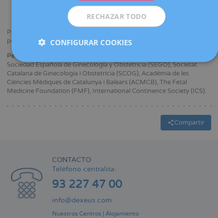
Licenciada en Medicina y Cirugía.
RECHAZAR TODO
Especialista en Ginecología y Obstetricia.
Participa en congresos nacionales e internacionales presentando
ponencias y comunicaciones.
CONFIGURAR COOKIES
Pertenencia a sociedades médicas y/o científicas:
Sociedad Española de Ginecología y Obstetricia (SEGO), Societat
Catalana de Ginecologia i Obstetrícia (SCOG), Acadèmia de les
Ciències Mèdiques de Catalunya i Balears (ACMCB), The Fetal
Medicine Foundation (FMF), International Continence Society (ICS).
Compartir
CONTACTO
Teléfono centralita:
93 227 47 00
info@dexeus.com
Nuestros Centros
|
Alojamiento