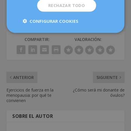
RECHAZAR TODO
CONFIGURAR COOKIES
COMPARTIR:
VALORACIÓN:
ANTERIOR
SIGUIENTE
Ejercicios de fuerza en la
¿Cómo será mi donante de
menopausia: por qué te
óvulos?
convienen
SOBRE EL AUTOR