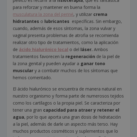
pélvico es recurrir a la
fisioterapia
, que es fantástica
para reforzar y mantener en buena forma la
musculatura la zona del periné
, y utilizar
crema
hidratantes
o
lubricantes
específicas. Sin embargo,
cuando, además de esos síntomas, la zona vulvar y
vaginal presenta problemas de atrofia se recomienda
realizar otro tipo de tratamientos, como la aplicación
de
ácido hialurónico local
o del
láser.
Ambos
tratamientos favorecen la
regeneración
de la piel de
la zona genital y pueden ayudar a
ganar tono
muscular
y a combatir muchos de los síntomas que
hemos comentado.
El ácido hialurónico se encuentra de manera natural en
nuestro organismo y forma parte de numerosos tejidos
como los cartílagos o la propia piel. Se caracteriza por
tener una gran
capacidad para atraer y retener el
agua
, por lo que aporta una gran dosis de hidratación
a la piel, además de darle un aspecto más terso. Hay
muchos productos cosméticos y suplementos que lo