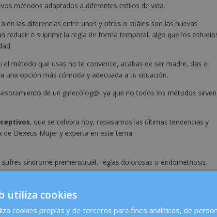
vos métodos adaptados a diferentes estilos de vida.
ien las diferencias entre unos y otros o cuáles son las nuevas
reducir o suprimir la regla de forma temporal, algo que los estudio
dad.
si el método que usas no te convence, acabas de ser madre, das el
ya una opción más cómoda y adecuada a tu situación.
 asesoramiento de un ginecólog@, ya que no todos los métodos sirven
nceptivos
, que se celebra hoy, repasamos las últimas tendencias y
a de Dexeus Mujer y experta en este tema.
 si sufres síndrome premenstrual, reglas dolorosas o endometriosis.
 igual de bien, pero puede provocar sangrados irregulares. Perfecta
b utiliza cookies
s de 35 años y fumas.
liza cookies propias y de terceros para fines analíticos, de person