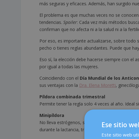
más seguras y eficaces. Además, han surgido nue
El problema es que muchas veces no se conocen b
tendencias.
Spoiler
: Cada vez más métodos buscan 
confirman que no afecta ni a la salud ni a la fertili
Por eso, es importante actualizarse, sobre todo 
pecho o tienes reglas abundantes. Puede que ha
Eso sí, la elección debe hacerse siempre con el
por igual a todas las mujeres.
Coincidiendo con el
Día Mundial de los Antico
sus ventajas con la
Dra. Elena Moretti
, ginecólog
Píldora combinada trimestral
Permite tener la regla solo 4 veces al año. Ideal
Minipíldora
No lleva estrógenos, solo progesterona. Funciona
Ese sitio we
durante la lactancia, tras un parto o si tienes má
Este sitio web uti