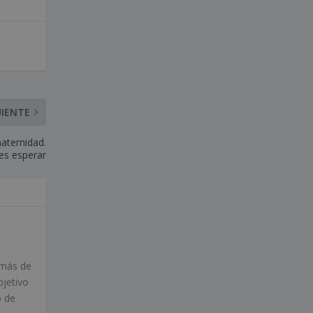
UIENTE
maternidad.
des esperar
 más de
bjetivo
o de