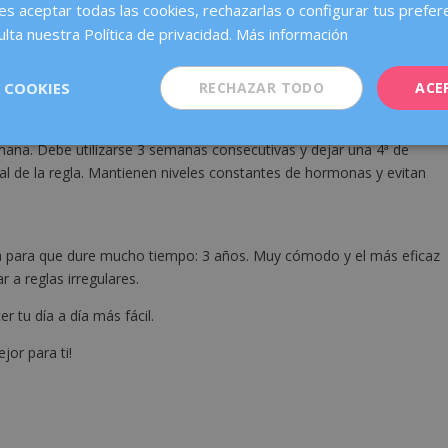
es aceptar todas las cookies, rechazarlas o configurar tus prefer
r lo que va genial si tienes reglas muy abundantes.
lta nuestra Política de privacidad.
Más información
 COOKIES
RECHAZAR TODO
ACE
tú misma. Se cambia cada mes y evita olvidos.
emana. Debe utilizarse 3 semanas consecutivas y dejar una 4ª de
al de la regla. Mantienen niveles constantes de hormonas y evitan
plica para que dure mucho tiempo: 3 años. Muy cómodo y el más eficaz
 a reglas irregulares.
tu día a día más fácil.
jor para ti!