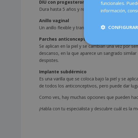
DIU con progesterona
funcionales. Pued
Dura hasta 5 años y reduce mucho el sangrado, po
información, consu
Anillo vaginal
CONFIGURAR
Un anillo flexible y transparente que te colocas 
Parches anticonceptivos
Se aplican en la piel y se cambian una vez por s
descanso, en la que aparece un sangrado similar 
despistes.
Implante subdérmico
Es una varilla que se coloca bajo la piel y se a
de todos los anticonceptivos, pero puede dar lugar
Como ves, hay muchas opciones que pueden hacer 
¡Habla con tu especialista y descubre cuál es la me