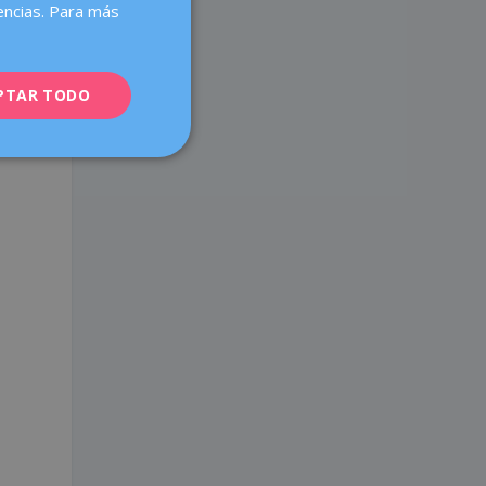
encias. Para más
CATALÀ
ENGLISH
PTAR TODO
FRENCH
DEUTSCH
ITALIANO
ESPAÑOL