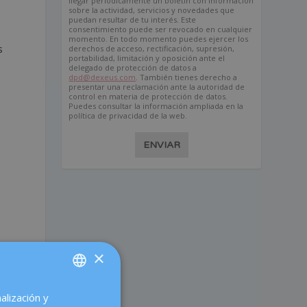
llegar periódicamente un boletín con información
sobre la actividad, servicios y novedades que
puedan resultar de tu interés. Este
consentimiento puede ser revocado en cualquier
momento. En todo momento puedes ejercer los
s
derechos de acceso, rectificación, supresión,
portabilidad, limitación y oposición ante el
delegado de protección de datos a
dpd@dexeus.com
. También tienes derecho a
presentar una reclamación ante la autoridad de
control en materia de protección de datos.
Puedes consultar la información ampliada en la
política de privacidad de la web.
ENVIAR
×
alización y
SPANISH