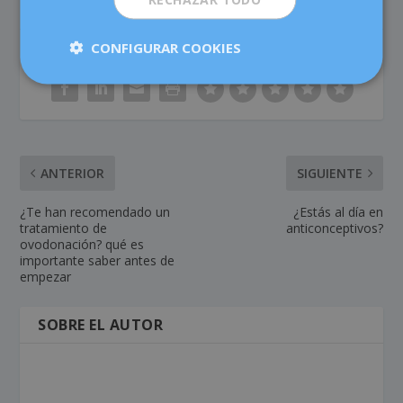
CONFIGURAR COOKIES
COMPARTIR:
VALORACIÓN:
ANTERIOR
SIGUIENTE
¿Te han recomendado un
¿Estás al día en
tratamiento de
anticonceptivos?
ovodonación? qué es
importante saber antes de
empezar
SOBRE EL AUTOR