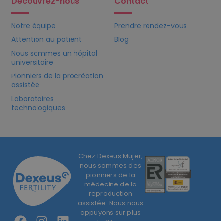
Découvrez-nous
Contact
Notre équipe
Prendre rendez-vous
Attention au patient
Blog
Nous sommes un hôpital
universitaire
Pionniers de la procréation
assistée
Laboratoires
technologiques
Chez Dexeus Mujer,
nous sommes des
pionniers de la
médecine de la
reproduction
assistée. Nous nous
appuyons sur plus