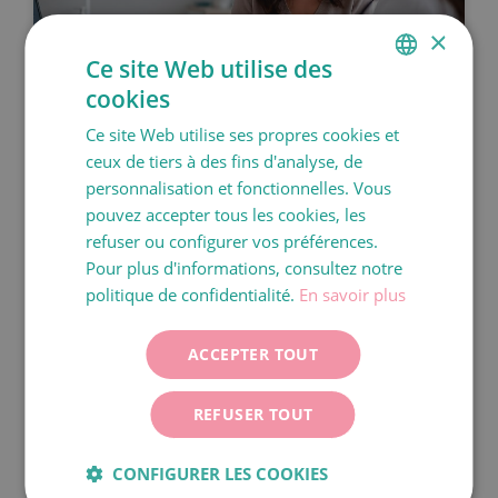
×
Ce site Web utilise des
cookies
SPANISH
La prise en charge des patientes en
Ce site Web utilise ses propres cookies et
CATALÀ
Médecine de la Reproduction chez
ceux de tiers à des fins d'analyse, de
ENGLISH
Dexeus Mujer
personnalisation et fonctionnelles. Vous
pouvez accepter tous les cookies, les
FRANÇAIS
PLUS D'INFORMATIONS
refuser ou configurer vos préférences.
ITALIANO
Pour plus d'informations, consultez notre
DEUTSCH
politique de confidentialité.
En savoir plus
ESPAÑOL
ACCEPTER TOUT
REFUSER TOUT
CONFIGURER LES COOKIES