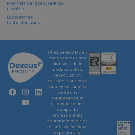
Pionniers de la procréation
assistée
Laboratoires
technologiques
Chez Dexeus Mujer,
nous sommes des
pionniers de la
médecine de la
reproduction
assistée. Nous nous
appuyons sur plus
de 80 ans
d’expérience et
disposons d’une
équipe de
professionnels
hautement qualifiés
et spécialisés. Nous
respectons les