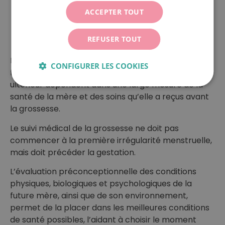
ESPAÑOL
Prenez rendez-vous avec nous.
ACCEPTER TOUT
REFUSER TOUT
Le bon déroulement de la grossesse, la santé du
CONFIGURER LES COOKIES
fœtus et du nouveau-né et son développement
ultérieur dépendent dans une large mesure de la
santé de la mère et des soins qu’elle a reçus avant
la grossesse.
Le suivi médical de la grossesse ne doit pas
commencer à la première irrégularité menstruelle,
mais doit précéder la gestation.
L’évaluation préconceptionnelle des conditions
physiques, biologiques et psychologiques de la
future mère, ainsi que de son environnement,
permet de la placer dans les meilleures conditions
de santé possibles, l’aidant à choisir le moment