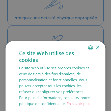
Pratiquez une activité physique appropriée.
×
Ce site Web utilise des
cookies
SPANISH
Surveillez votre poids et votre alimentation.
Ce site Web utilise ses propres cookies et
CATALÀ
ceux de tiers à des fins d'analyse, de
ENGLISH
personnalisation et fonctionnelles. Vous
pouvez accepter tous les cookies, les
FRANÇAIS
refuser ou configurer vos préférences.
ITALIANO
Pour plus d'informations, consultez notre
DEUTSCH
politique de confidentialité.
En savoir plus