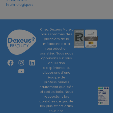
Laboratoires
technologiques
Chez Dexeus Mujer,
nous sommes des
pionniers de la
médecine de la
reproduction
assistée. Nous nous
appuyons sur plus
de 80 ans
d’expérience et
disposons d’une
équipe de
professionnels
hautement qualifiés
et spécialisés. Nous
respectons les
contrôles de qualité
les plus stricts dans
tous nos