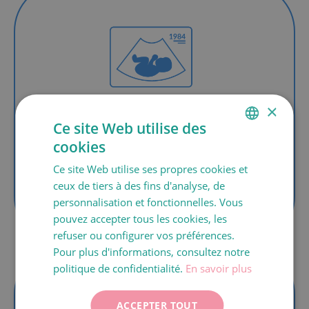
1984
×
Ce site Web utilise des
En 1984, le premier bébé est né en Espagne
cookies
SPANISH
par fécondation
in vitro
dans notre centre
et en 1988, le premier traitement de don
Ce site Web utilise ses propres cookies et
CATALÀ
d’ovules a été réalisé en Espagne, qui a
ceux de tiers à des fins d'analyse, de
ENGLISH
abouti l’année suivanteà la naissance de
personnalisation et fonctionnelles. Vous
jumeaux.
pouvez accepter tous les cookies, les
FRANÇAIS
refuser ou configurer vos préférences.
ITALIANO
Pour plus d'informations, consultez notre
DEUTSCH
politique de confidentialité.
En savoir plus
ESPAÑOL
ACCEPTER TOUT