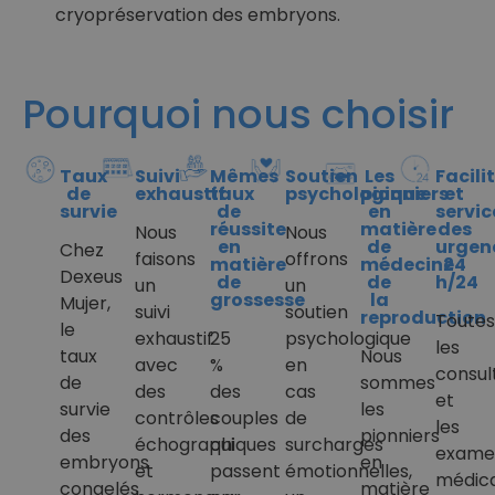
cryopréservation des embryons.
Pourquoi nous choisir
Taux
Suivi
Mêmes
Soutien
Les
Facili
de
exhaustif
taux
psychologique
pionniers
et
survie
de
en
servic
réussite
matière
des
Nous
Nous
en
de
urgen
Chez
faisons
offrons
matière
médecine
24
Dexeus
de
de
h/24
un
un
grossesse
la
Mujer,
suivi
soutien
reproduction
Toutes
le
exhaustif
25
psychologique
les
taux
Nous
avec
%
en
consul
de
sommes
des
des
cas
et
survie
les
contrôles
couples
de
les
des
pionniers
échographiques
qui
surcharges
exame
embryons
en
et
passent
émotionnelles,
médic
congelés
matière