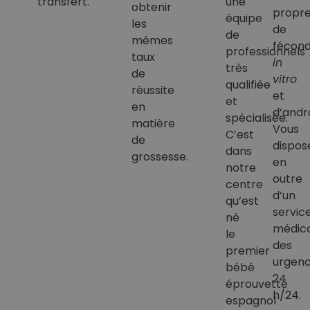
transfert.
une
obtenir
propr
équipe
les
de
de
mêmes
fécond
professionnels
taux
in
très
de
vitro
qualifiée
réussite
et
et
en
d’andr
spécialisée.
matière
Vous
C’est
de
dispos
dans
grossesse.
en
notre
outre
centre
d’un
qu’est
servic
né
médica
le
des
premier
urgen
bébé
24
éprouvette
h/24.
espagnol