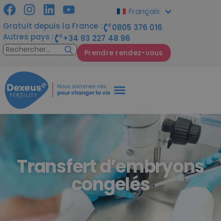
Français
Gratuit depuis la France :
0805 376 016
Autres pays :
+34 93 227 48 96
Prendre rendez-vous
Transfert d’embryons
congelés