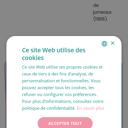
de
jumeaux
(1988).
×
Témoignages
Ce site Web utilise des
cookies
SPANISH
Ce site Web utilise ses propres cookies et
CATALÀ
ceux de tiers à des fins d'analyse, de
Sara, Malgrat de
ENGLISH
personnalisation et fonctionnelles. Vous
Mar (Barcelona)
pouvez accepter tous les cookies, les
FRANÇAIS
J’ai commencé le traitement de FIV à la
refuser ou configurer vos préférences.
ITALIANO
fin de l’année dernière, mais pour des
Pour plus d'informations, consultez notre
raisons professionnelles j’ai dû le reporter,
DEUTSCH
politique de confidentialité.
En savoir plus
bien que j’avais déjà subi la ponction et
ESPAÑOL
que j’avais 5 embryons disponibles. Avec
ACCEPTER TOUT