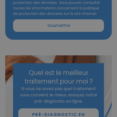
protection des données. Vous pouvez consulter
toutes les informations concernant la politique
de protection des données sur le site internet.
Soumettre
Quel est le meilleur
traitement pour moi ?
Si vous ne savez pas quel traitement
vous convient le mieux, essayez notre
pré-diagnostic en ligne.
PRÉ-DIAGNOSTIC EN