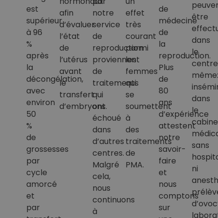
hormonaux
par
un
peuve
est
de
afin
notre
effet
être
supérieur
médecine
d’évaluer
service
très
effect
à 96
de
l’état
de
courant
dans
%
la
de
reproduction
parmi
le
après
reproduction.
l’utérus
proviennent
les
centre
la
Plus
avant
de
femmes
même
décongélation,
de
le
traitements
qui
insémi
avec
80
transfert
qui
se
dans
environ
ans
d’embryons.
ont
soumettent
le
50
d’expérience
échoué
à
cabine
%
attestent
dans
des
médica
de
notre
d’autres
traitements
sans
grossesses
savoir-
centres.
de
hospita
par
faire
Malgré
PMA.
ni
cycle
et
cela,
anesth
amorcé
nous
nous
prélè
et
comptons
continuons
d’ovoc
par
sur
à
labora