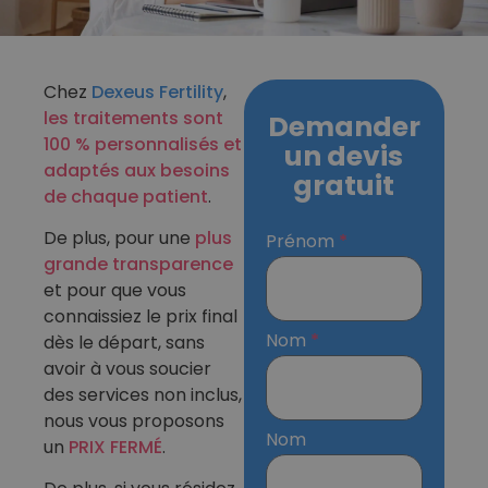
Chez
Dexeus Fertility
,
les traitements sont
Demander
100 % personnalisés et
un devis
adaptés aux besoins
gratuit
de chaque patient
.
De plus, pour une
plus
Prénom
grande transparence
et pour que vous
connaissiez le prix final
Nom
dès le départ, sans
avoir à vous soucier
des services non inclus,
nous vous proposons
Nom
un
PRIX FERMÉ
.