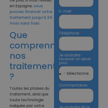
De plus, si vous résidez
en Espagne,
vous
E-mail
pouvez financer votre
traitement jusqu’à 24
mois sans frais
.
Que
Téléphone
comprennent
nos
Je souhaite
recevoir un devis
pour :
traitements
?
Commentaires
Toutes les phases du
traitement, ainsi que
toute technologie
indiquée par votre
Je souhaite être