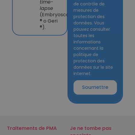
time-
de contrôle de
lapse
mesures de
(Embryoscope
protection des
® o Geri
données. Vous
®).
pouvez consulter
toutes les
informations
concernant la
politique de
protection des
données sur le site
internet.
Soumettre
Traitements de PMA
Je ne tombe pas