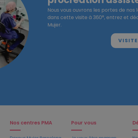
procréation assist
Nous vous ouvrons les portes de nos l
dans cette visite à 360°, entrez et d
Mujer.
VISIT
Nos centres PMA
Pour vous
D