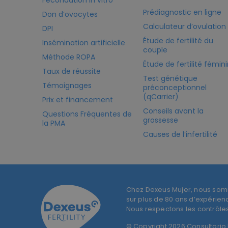
Fécondation in vitro
Prédiagnostic en ligne
Don d’ovocytes
Calculateur d’ovulation
DPI
Étude de fertilité du
Insémination artificielle
couple
Méthode ROPA
Étude de fertilité fémin
Taux de réussite
Test génétique
Témoignages
préconceptionnel
(qCarrier)
Prix et financement
Conseils avant la
Questions Fréquentes de
grossesse
la PMA
Causes de l’infertilité
Chez Dexeus Mujer, nous som
sur plus de 80 ans d’expérien
Nous respectons les contrôles 
© Copyright 2026 Consultorio D