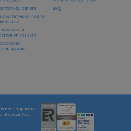
tre équipe
Prendre rendez-vous
tention au patient
Blog
us sommes un hôpital
iversitaire
onniers de la
ocréation assistée
boratoires
chnologiques
ous nous appuyons
 et spécialisés.
.