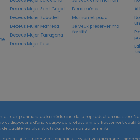
Dexeus Mujer Barcelona
Je veux être maman
No
Dexeus Mujer Sant Cugat
Deux mères
At
Dexeus Mujer Sabadell
Maman et papa
No
un
Dexeus Mujer Manresa
Je veux préserver ma
fertilité
Pi
Dexeus Mujer Tarragona
pr
ine
Dexeus Mujer Reus
La
te
mes des pionniers de la médecine de la reproduction assistée. N
ce et disposons d’une équipe de professionnels hautement qualifiés
de qualité les plus stricts dans tous nos traitements.
exeus S.A.P. – Gran Vía Carles III, 71-75. 08028 Barcelone. Espagne