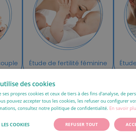
 couple
Étude de fertilité féminine
Étude
utilise des cookies
e ses propres cookies et ceux de tiers à des fins d'analyse, de per
ous pouvez accepter tous les cookies, les refuser ou configurer vo
ations, consultez notre politique de confidentialité.
En savoir pl
LES COOKIES
REFUSER TOUT
ACC