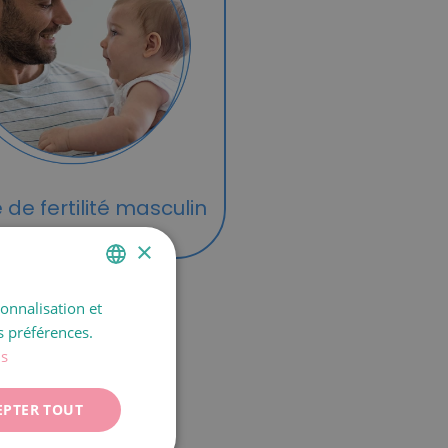
 de fertilité masculin
×
sonnalisation et
SPANISH
s préférences.
CATALÀ
us
ENGLISH
EPTER TOUT
FRANÇAIS
ITALIANO