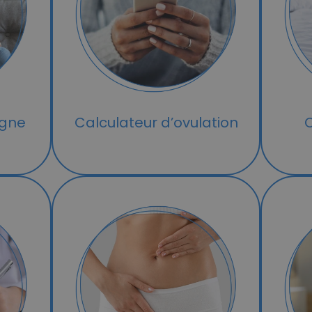
igne
Calculateur d’ovulation
C