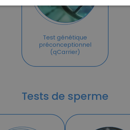
Test génétique
préconceptionnel
(qCarrier)
Tests de sperme