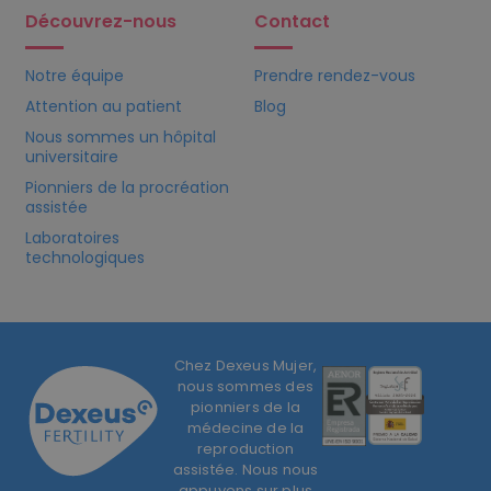
Découvrez-nous
Contact
Notre équipe
Prendre rendez-vous
Attention au patient
Blog
Nous sommes un hôpital
universitaire
Pionniers de la procréation
assistée
Laboratoires
technologiques
Chez Dexeus Mujer,
nous sommes des
pionniers de la
médecine de la
reproduction
assistée. Nous nous
appuyons sur plus