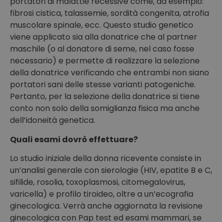
portatori di malattie recessive come, ad esempio:
fibrosi cistica, talassemie, sordità congenita, atrofia
muscolare spinale, ecc. Questo studio genetico
viene applicato sia alla donatrice che al partner
maschile (o al donatore di seme, nel caso fosse
necessario) e permette di realizzare la selezione
della donatrice verificando che entrambi non siano
portatori sani delle stesse varianti patogeniche.
Pertanto, per la selezione della donatrice si tiene
conto non solo della somiglianza fisica ma anche
dell’idoneità genetica.
Quali esami dovrò effettuare?
Lo studio iniziale della donna ricevente consiste in
un’analisi generale con sierologie (HIV, epatite B e C,
sifilide, rosolia, toxoplasmosi, citomegalovirus,
varicella) e profilo tiroideo, oltre a un’ecografia
ginecologica. Verrà anche aggiornata la revisione
ginecologica con Pap test ed esami mammari, se