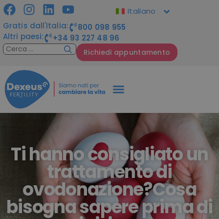
Italiano
Gratis dall'Italia:
800 098 955
Altri paesi:
+34 93 227 48 96
Richiedi appuntamento
Ti hanno consigliato un
trattamento di
ovodonazione?Cosa
bisogna sapere prima di