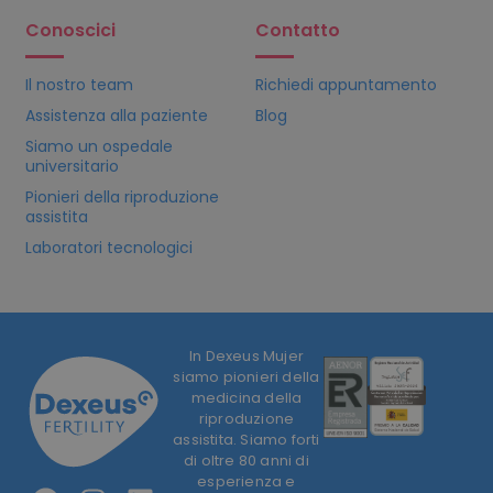
Conoscici
Contatto
Il nostro team
Richiedi appuntamento
Assistenza alla paziente
Blog
Siamo un ospedale
universitario
Pionieri della riproduzione
assistita
Laboratori tecnologici
In Dexeus Mujer
siamo pionieri della
medicina della
riproduzione
assistita. Siamo forti
di oltre 80 anni di
esperienza e