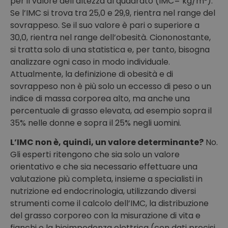
per il valore dell’altezza al quadrato (IMC= kg/m²).
Se l’IMC si trova tra 25,0 e 29,9, rientra nel range del
sovrappeso. Se il suo valore è pari o superiore a
30,0, rientra nel range dell’obesità. Ciononostante,
si tratta solo di una statistica e, per tanto, bisogna
analizzare ogni caso in modo individuale.
Attualmente, la definizione di obesità e di
sovrappeso non è più solo un eccesso di peso o un
indice di massa corporea alto, ma anche una
percentuale di grasso elevata, ad esempio sopra il
35% nelle donne e sopra il 25% negli uomini.
L’IMC non è, quindi, un valore determinante?
No.
Gli esperti ritengono che sia solo un valore
orientativo e che sia necessario effettuare una
valutazione più completa, insieme a specialisti in
nutrizione ed endocrinologia, utilizzando diversi
strumenti come il calcolo dell’IMC, la distribuzione
del grasso corporeo con la misurazione di vita e
fianchi e la bioimpedenza elettrica (con dati precisi