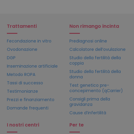
Trattamenti
Non rimango incinta
Fecondazione in vitro
Prediagnosi online
Ovodonazione
Calcolatore dell’ovulazione
DGP
Studio della fertilità della
coppia
Inseminazione artificiale
Studio della fertilità della
Metodo ROPA
donna
Tassi di successo
Test genetico pre-
concepimento (qCarrier)
Testimonianze
Consigli prima della
Prezzi e finanziamento
gravidanza
Domande frequenti
Cause d’infertilità
I nostri centri
Per te