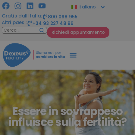
Italiano
Gratis dall'Italia:
800 098 955
Altri paesi:
+34 93 227 48 96
Richiedi appuntamento
Essere in sovrappeso
influisce sulla fertilità?