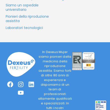
Siamo un ospedale
universitario
Pionieri della riproduzione
assistita
Laboratori tecnologici
In Dexeus Mujer
siamo pionieri della
medicina della
riproduzione
assistita. Siamo forti
di oltre 80 anni di
esperienza e
disponiamo di un
team di
professionisti
altamente qualificati
e specializzati. In
tutti i nostri