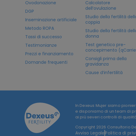
Ovodonazione
Calcolatore
dell’ovulazione
DGP
Studio della fertilità dell
Inseminazione artificiale
coppia
Metodo ROPA
Studio della fertilità dell
donna
Tassi di successo
Test genetico pre-
Testimonianze
concepimento (qCarrie
Prezzi e finanziamento
Consigli prima della
Domande frequenti
gravidanza
Cause d’infertilità
In Dexeus Mujer siamo pionieri
e disponiamo di un team di prof
ai più severi controlli di qualità
Copyright 2026 Consultorio Dex
Avviso Legale
Politica di pri