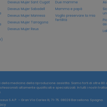
Dexeus Mujer Sant Cugat
Due mamme
As
Dexeus Mujer Sabadell
Mamma e papà
Si
a
un
Dexeus Mujer Manresa
Voglio preservare la mia
fertilità
Pi
Dexeus Mujer Tarragona
a
as
Dexeus Mujer Reus
La
r)
 della medicina della riproduzione assistita. Siamo forti di oltre 80
essionisti altamente qualificati e specializzati. In tutti i nostri trat
.
eus S.A.P. – Gran Vía Carles III, 71-75. 08028 Barcellona. Spagna.
vacy