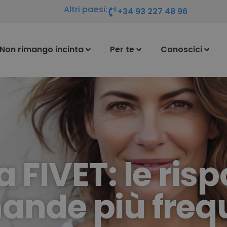
Altri paesi:
+34 93 227 48 96
Non rimango incinta
Per te
Conoscici
 FIVET: le risp
nde più freq