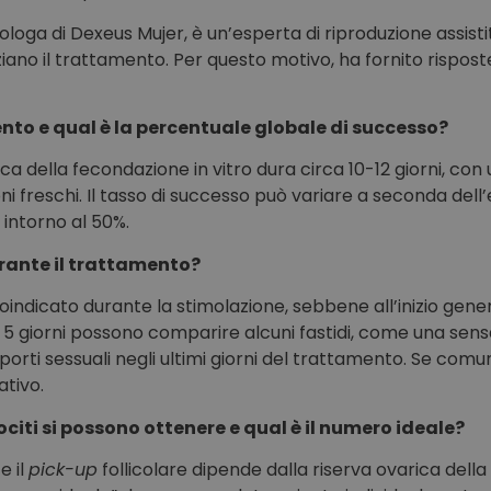
cologa di Dexeus Mujer, è un’esperta di riproduzione assis
iano il trattamento. Per questo motivo, ha fornito rispos
ento e qual è la percentuale globale di successo?
 della fecondazione in vitro dura circa 10-12 giorni, con un
 freschi. Il tasso di successo può variare a seconda dell’et
 intorno al 50%.
urante il trattamento?
oindicato durante la stimolazione, sebbene all’inizio gen
 5 giorni possono comparire alcuni fastidi, come una sens
apporti sessuali negli ultimi giorni del trattamento. Se com
ativo.
citi si possono ottenere e qual è il numero ideale?
e il
pick-up
follicolare dipende dalla riserva ovarica della