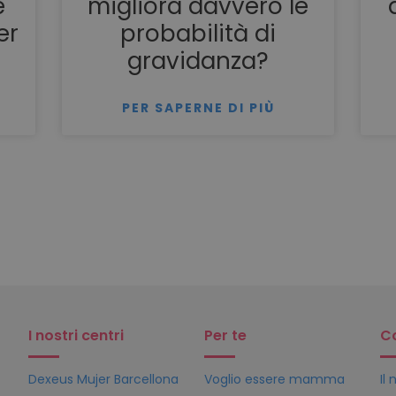
e
migliora davvero le
er
probabilità di
gravidanza?
PER SAPERNE DI PIÙ
I nostri centri
Per te
C
Dexeus Mujer Barcellona
Voglio essere mamma
Il