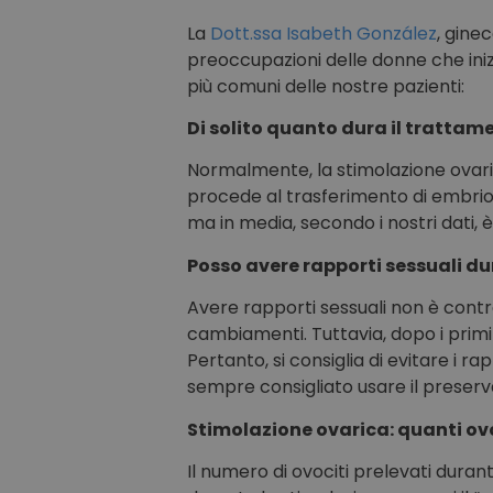
La
Dott.ssa Isabeth González
, gine
preoccupazioni delle donne che iniz
più comuni delle nostre pazienti:
Di solito quanto dura il trattam
Normalmente, la stimolazione ovarica
procede al trasferimento di embrioni
ma in media, secondo i nostri dati, è
Posso avere rapporti sessuali d
Avere rapporti sessuali non è contr
cambiamenti. Tuttavia, dopo i primi
Pertanto, si consiglia di evitare i r
sempre consigliato usare il preserv
Stimolazione ovarica: quanti ovo
Il numero di ovociti prelevati durant