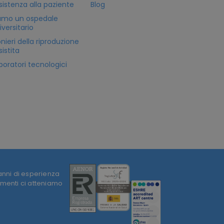
sistenza alla paziente
Blog
amo un ospedale
iversitario
onieri della riproduzione
sistita
boratori tecnologici
 anni di esperienza
tamenti ci atteniamo