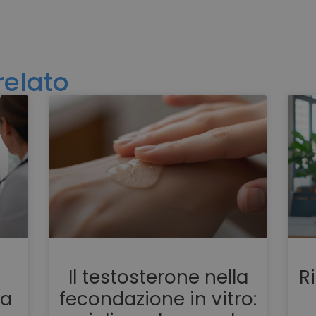
relato
Il testosterone nella
R
na
fecondazione in vitro: