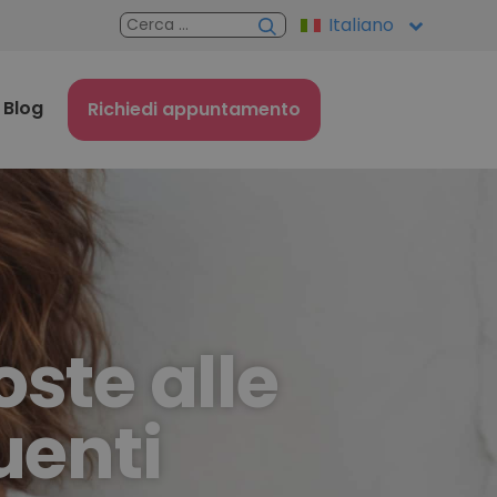
Italiano
Blog
Richiedi appuntamento
oste alle
uenti