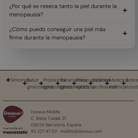
¿Por qué se reseca tanto la piel durante la
menopausia?
¿Cómo puedo conseguir una piel más
firme durante la menopausia?
Síntomas
Salud
Problemas
Tratamientos
Preocupaciones
Estética
Medicina
Sobr
ginecológica
ginecológicos
ginecológicos
estéticas
profesional
estética
nosot
Dexeus Midlife
C. Bisbe Català, 21.
08034 Barcelona. España
93 227 47 02
·
midlife@dexeus.com