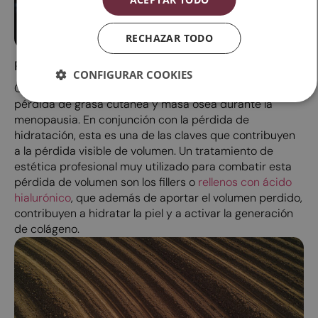
RECHAZAR TODO
Pérdida de volumen
CONFIGURAR COOKIES
Otro factor que contribuye al descolgamiento es la
pérdida de grasa cutánea y masa ósea durante la
menopausia. En conjunción con la pérdida de
hidratación, esta es una de las claves que contribuyen
a la pérdida visible de volumen. Un tratamiento de
estética profesional muy utilizado para combatir esta
pérdida de volumen son los fillers o
rellenos con ácido
hialurónico
, que además de aportar el volumen perdido,
contribuyen a hidratar la piel y a activar la generación
de colágeno.