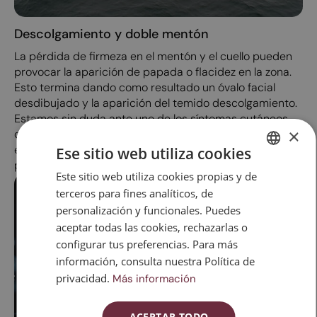
Descolgamiento y doble mentón
La pérdida de firmeza en el mentón y el cuello pueden
provocar la aparición de papada o flacidez en la zona.
Esto termina dando como resultado un óvalo facial
desdibujado y la aparición del temido descolgamiento.
Estamos sin duda ante uno de los síntomas cutáneos
×
que más preocupan a las mujeres al llegar a la mediana
edad, y está directamente relacionado con la menor
Ese sitio web utiliza cookies
producción de colágeno y elastina.
Este sitio web utiliza cookies propias y de
SPANISH
terceros para fines analíticos, de
CATALAN
personalización y funcionales. Puedes
ENGLISH
aceptar todas las cookies, rechazarlas o
configurar tus preferencias. Para más
ESPAÑOL
información, consulta nuestra Política de
privacidad.
Más información
ACEPTAR TODO