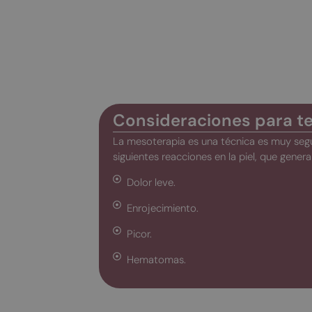
Consideraciones para t
La mesoterapia es una técnica es muy segu
siguientes reacciones en la piel, que gene
Dolor leve.
Enrojecimiento.
Picor.
Hematomas.