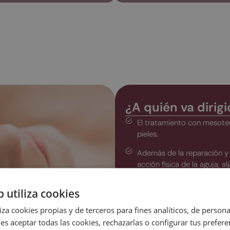
¿A quién va dirig
El tratamiento con mesote
pieles.
Además de la reparación y 
acción física de la aguja, 
lograr son los siguientes:
Atenuar las arrugas y l
b utiliza cookies
Aumentar la elasticidad 
liza cookies propias y de terceros para fines analíticos, de persona
es aceptar todas las cookies, rechazarlas o configurar tus prefer
Atenuar las manchas ge