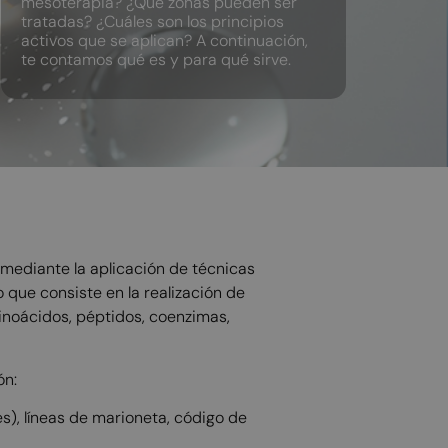
mesoterapia? ¿Qué zonas pueden ser
tratadas? ¿Cuáles son los principios
activos que se aplican? A continuación,
te contamos qué es y para qué sirve.
mediante la aplicación de técnicas
que consiste en la realización de
minoácidos, péptidos, coenzimas,
ón:
es), líneas de marioneta, código de