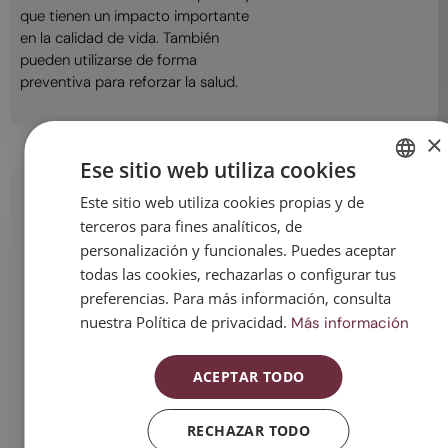
que tienen un impacto importante
en la calidad de vida. También
pueden utilizarse de forma
preventiva para reforzar la salud.
×
Ese sitio web utiliza cookies
Preguntas frecuentes
Este sitio web utiliza cookies propias y de
SPANISH
terceros para fines analíticos, de
CATALAN
Los tratamientos naturales ¿son una
personalización y funcionales. Puedes aceptar
ENGLISH
todas las cookies, rechazarlas o configurar tus
alternativa a la terapia de reemplazo
preferencias. Para más información, consulta
hormonal?
ESPAÑOL
nuestra Política de privacidad.
Más información
¿Pueden tener contraindicaciones?
ACEPTAR TODO
¿Cuáles han demostrado ser más
eficaces?
RECHAZAR TODO