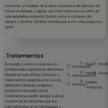
Asimismo, el cuidado de la dieta, la práctica de ejercicio de
forma moderada y regular, así como mantener un estilo de
vida saludable, evitando tóxicos como el consumo de
tabaco y alcohol, también contribuyen a vivir esta etapa con
salud.
Tratamientos
En nuestro centro contamos con
Yoga.
Mindf
Fitoterapia.
profesionales expertos en diferentes
Pilates.
Sexolo
disciplinas que ofrecen servicios y
Dermoestética.
tratamientos basados en el uso de
Terapia
Nutrición.
diferentes técnicas, terapias y
conductal.
productos naturales. Estos
tratamientos pueden ayudar a aliviar
muchos de los síntomas que son
más habituales en la menopausia y