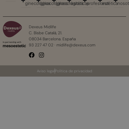
ginecológica
ginecológicos
ginecológicos
estéticas
profesional
estética
nosot
Dexeus Midlife
C. Bisbe Català, 21.
08034 Barcelona. España
93 227 47 02
·
midlife@dexeus.com
Aviso legal
Política de privacidad