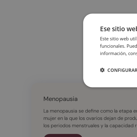
Ese sitio we
Este sitio web uti
funcionales. Pued
información, cons
CONFIGURAR
Menopausia
La menopausia se define como la etapa en
mujer en la que los ovarios dejan de produc
los periodos menstruales y la capacidad 