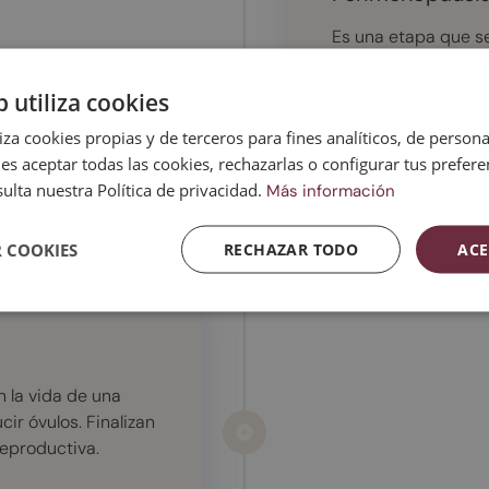
Es una etapa que se
menstruación: pued
sin reglas y otros c
b utiliza cookies
posible experiment
liza cookies propias y de terceros para fines analíticos, de persona
hormonal, como los 
es aceptar todas las cookies, rechazarlas o configurar tus prefer
ulta nuestra Política de privacidad.
Más información
Saber más
 COOKIES
RECHAZAR TODO
ACE
 la vida de una
ir óvulos. Finalizan
reproductiva.