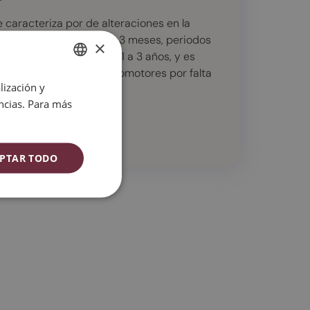
 caracteriza por de alteraciones en la
es tener reglas cada 2-3 meses, periodos
×
on regla. Puede durar de 1 a 3 años, y es
ar algunos síntomas vasomotores por falta
lización y
SPANISH
sofocos.
encias. Para más
CATALAN
ENGLISH
ESPAÑOL
PTAR TODO