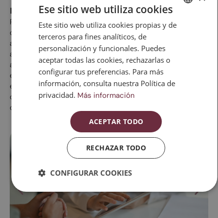
memoria
Ese sitio web utiliza cookies
Respetar los horarios de sueño y descanso, seguir un estilo
Este sitio web utiliza cookies propias y de
SPANISH
de vida saludable e incluir en la dieta alimentos ricos en
terceros para fines analíticos, de
CATALAN
antioxidantes y ácidos grasos omega 3, mantener el cerebro
personalización y funcionales. Puedes
activo con actividades que nos resulten estimulantes (leer,
ENGLISH
aceptar todas las cookies, rechazarlas o
aprender idiomas, practicar juegos mentales, etc.) y evitar el
configurar tus preferencias. Para más
ESPAÑOL
estrés son algunas medidas que pueden ayudar a combatir
información, consulta nuestra Política de
estos síntomas. En nuestro centro contamos con expertos
privacidad.
Más información
que ofrecen asesoramiento y diversas técnicas y terapias
que pueden ser útiles
ACEPTAR TODO
RECHAZAR TODO
CONFIGURAR COOKIES
Visita médica menopausia integrativa
C
Se trata de una visita que realiza un ginecólogo especialista en
La