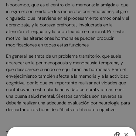
hipocampo, que es el centro de la memoria; la amígdala, que
integra el contenido de los recuerdos con emociones; el giro
cingulado, que interviene en el procesamiento emocional y el
aprendizaje, y la corteza prefrontal, involucrada en la
atención, el lenguaje y la coordinación emocional. Por este
motivo, las alteraciones hormonales pueden producir
modificaciones en todas estas funciones.
En general, se trata de un problema transitorio, que suele
aparecer en la perimenopausia y menopausia temprana, y
que desaparece cuando se equilibran las hormonas. Pero el
envejecimiento también afecta a la memoria y a la actividad
cognitiva, por lo que es importante realizar actividades que
contribuyan a estimular la actividad cerebral y a mantener
una buena salud mental. Si estos cambios son severos se
debería realizar una adecuada evaluación por neurología para
descartar otros tipos de déficits o deterioro cognitivo.
Tratamientos para la pérdida de
×