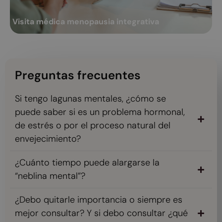
Ginecológica regenerativa y funcional de la mujer...
me
Visita médica menopausia integrativa
C
Ver más
Preguntas frecuentes
Si tengo lagunas mentales, ¿cómo se
puede saber si es un problema hormonal,
de estrés o por el proceso natural del
envejecimiento?
¿Cuánto tiempo puede alargarse la
“neblina mental”?
¿Debo quitarle importancia o siempre es
mejor consultar? Y si debo consultar ¿qué