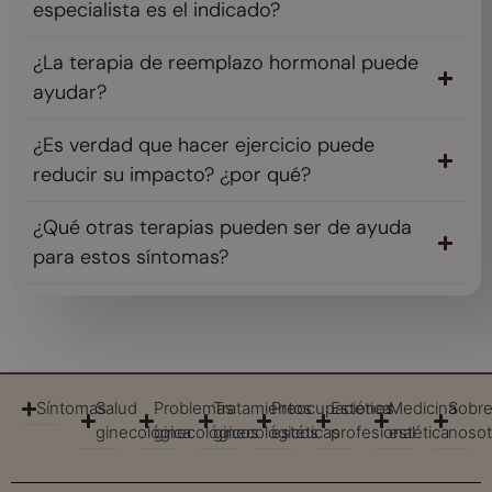
especialista es el indicado?
¿La terapia de reemplazo hormonal puede
ayudar?
¿Es verdad que hacer ejercicio puede
reducir su impacto? ¿por qué?
¿Qué otras terapias pueden ser de ayuda
para estos síntomas?
Síntomas
Salud
Problemas
Tratamientos
Preocupaciones
Estética
Medicina
Sobr
ginecológica
ginecológicos
ginecológicos
estéticas
profesional
estética
nosot