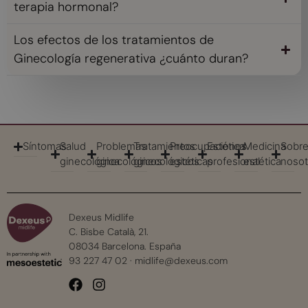
terapia hormonal?
Los efectos de los tratamientos de
Ginecología regenerativa ¿cuánto duran?
Síntomas
Salud
Problemas
Tratamientos
Preocupaciones
Estética
Medicina
Sobr
ginecológica
ginecológicos
ginecológicos
estéticas
profesional
estética
nosot
Dexeus Midlife
C. Bisbe Català, 21.
08034 Barcelona. España
93 227 47 02
·
midlife@dexeus.com