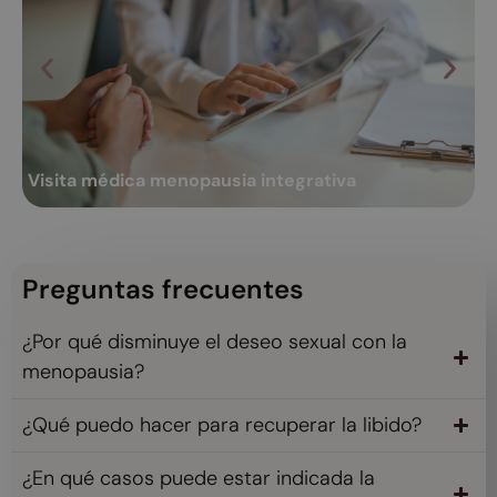
Visita médica menopausia integrativa
C
Se trata de una visita que realiza un ginecólogo especialista en
La
Ginecológica regenerativa y funcional de la mujer...
me
Visita médica menopausia integrativa
C
Ver más
Preguntas frecuentes
¿Por qué disminuye el deseo sexual con la
menopausia?
¿Qué puedo hacer para recuperar la libido?
¿En qué casos puede estar indicada la